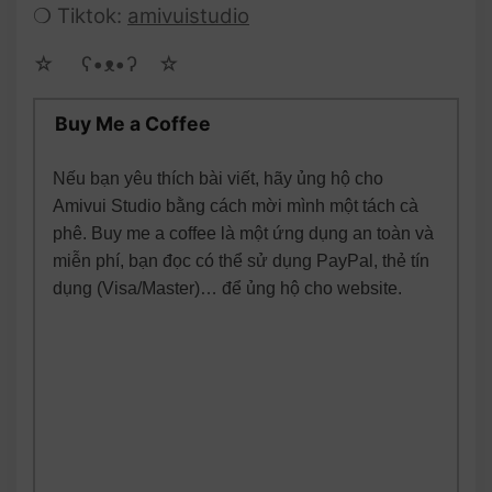
❍ Tiktok:
amivuistudio
☆ゝ ʕ•ᴥ•ʔゝ☆
Buy Me a Coffee
Nếu bạn yêu thích bài viết, hãy ủng hộ cho
Amivui Studio bằng cách mời mình một tách cà
phê. Buy me a coffee là một ứng dụng an toàn và
miễn phí, bạn đọc có thể sử dụng PayPal, thẻ tín
dụng (Visa/Master)… để ủng hộ cho website.