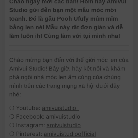
Chào ngày mới các bạn! Hôm nay Amivui
Studio gửi đến bạn một mẫu móc mới
toanh. Đó là gấu Pooh Ufufy mủm mỉm
bằng len nè! Mẫu này rất đơn giản và dễ
làm luôn ih! Cùng làm với tụi mình nha!
Chào mừng bạn đến với thế giới móc len của
Amivui Studio! Bây giờ, hãy kết nối và khám
phá ngôi nhà móc len ấm cúng của chúng
mình trên các trang mạng xã hội dưới đây
nhé:
❍ Youtube:
amivuistudio
❍ Facebook:
amivuistudio
❍ Instagram:
amivuistudio
❍ Pinterest:
amivuistudioofficial