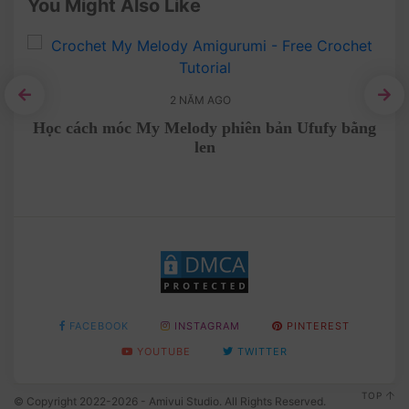
You Might Also Like
2 NĂM AGO
hí
Học cách móc My Melody phiên bản Ufufy bằng
C
len
FACEBOOK
INSTAGRAM
PINTEREST
YOUTUBE
TWITTER
TOP
© Copyright 2022-2026 - Amivui Studio. All Rights Reserved.