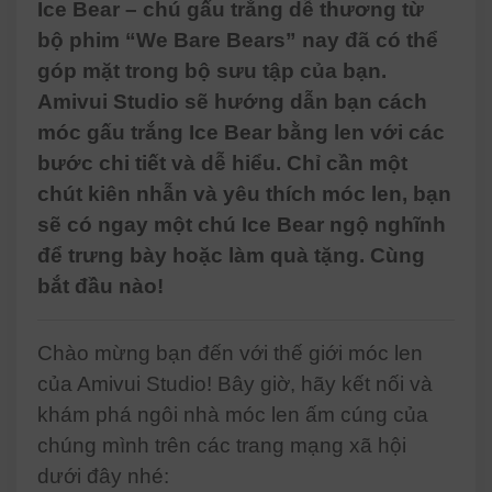
Ice Bear – chú gấu trắng dễ thương từ
bộ phim “We Bare Bears” nay đã có thể
góp mặt trong bộ sưu tập của bạn.
Amivui Studio sẽ hướng dẫn bạn cách
móc gấu trắng Ice Bear bằng len với các
bước chi tiết và dễ hiểu. Chỉ cần một
chút kiên nhẫn và yêu thích móc len, bạn
sẽ có ngay một chú Ice Bear ngộ nghĩnh
để trưng bày hoặc làm quà tặng. Cùng
bắt đầu nào!
Chào mừng bạn đến với thế giới móc len
của Amivui Studio! Bây giờ, hãy kết nối và
khám phá ngôi nhà móc len ấm cúng của
chúng mình trên các trang mạng xã hội
dưới đây nhé: