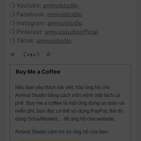
❍ Youtube:
amivuistudio
❍ Facebook:
amivuistudio
❍ Instagram:
amivuistudio
❍ Pinterest:
amivuistudioofficial
❍ Tiktok:
amivuistudio
☆ゝ ʕ•ᴥ•ʔゝ☆
Buy Me a Coffee
Nếu bạn yêu thích bài viết, hãy ủng hộ cho
Amivui Studio bằng cách mời mình một tách cà
phê. Buy me a coffee là một ứng dụng an toàn và
miễn phí, bạn đọc có thể sử dụng PayPal, thẻ tín
dụng (Visa/Master)… để ủng hộ cho website.
Amivui Studio cảm ơn sự ủng hộ của bạn.