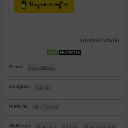
Buy me a coffee
#Amivui Studio
Brand:
AmiguWorld
Designer:
Vui Vui
Material:
Milk Cotton
Skill level:
Nâng cao
Cơ bản
Chuyên nghiệp