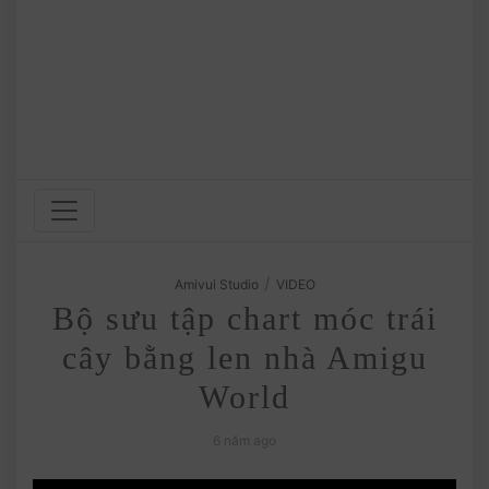
/
Amivui Studio
VIDEO
Bộ sưu tập chart móc trái
cây bằng len nhà Amigu
World
6 năm ago