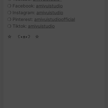
❍ Facebook:
amivuistudio
❍ Instagram:
amivuistudio
❍ Pinterest:
amivuistudioofficial
❍ Tiktok:
amivuistudio
☆ゝ ʕ•ᴥ•ʔゝ☆