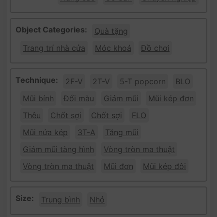
Object Categories:
Quà tặng
Trang trí nhà cửa
Móc khoá
Đồ chơi
Technique:
2F-V
2T-V
5-T popcorn
BLO
Mũi bính
Đổi màu
Giảm mũi
Mũi kép đơn
Thêu
Chốt sợi
Chốt sợi
FLO
Mũi nửa kép
3T-A
Tăng mũi
Giảm mũi tàng hình
Vòng tròn ma thuật
Vòng tròn ma thuật
Mũi đơn
Mũi kép đôi
Size:
Trung bình
Nhỏ