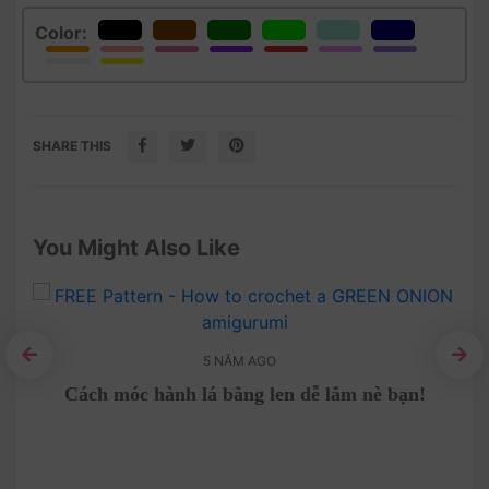
Color:
SHARE THIS
You Might Also Like
5 NĂM AGO
Cách móc hành lá bằng len dễ lắm nè bạn!
Mẫu