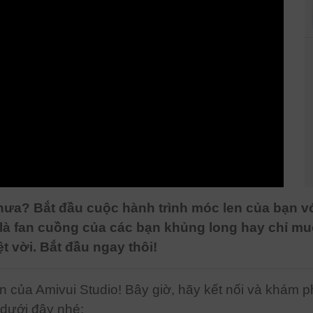
g chưa? Bắt đầu cuộc hành trình móc len của bạn 
à fan cuồng của các bạn khủng long hay chỉ m
vời. Bắt đầu ngay thôi!
n của Amivui Studio! Bây giờ, hãy kết nối và khám 
 dưới đây nhé: