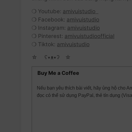
❍ Youtube:
amivuistudio
❍ Facebook:
amivuistudio
❍ Instagram:
amivuistudio
❍ Pinterest:
amivuistudioofficial
❍ Tiktok:
amivuistudio
☆ゝ ʕ•ᴥ•ʔゝ☆
Buy Me a Coffee
Nếu bạn yêu thích bài viết, hãy ủng hộ cho A
đọc có thể sử dụng PayPal, thẻ tín dụng (Vis