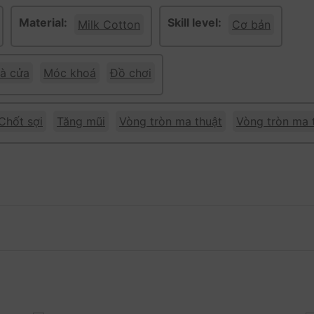
Material:
Skill level:
Milk Cotton
Cơ bản
à cửa
Móc khoá
Đồ chơi
Chốt sợi
Tăng mũi
Vòng tròn ma thuật
Vòng tròn ma 