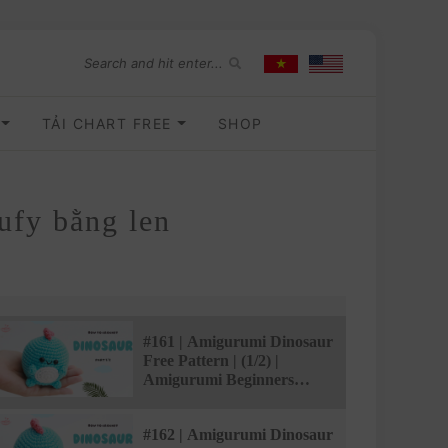
O
TẢI CHART FREE
SHOP
fufy bằng len
#161 | Amigurumi Dinosaur
Free Pattern | (1/2) |
Amigurumi Beginners
Tutorial | @AmivuiStudio
#162 | Amigurumi Dinosaur