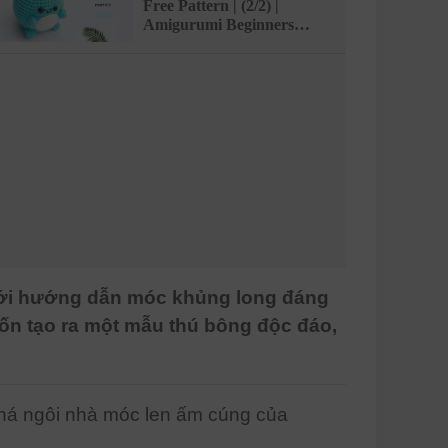
Free Pattern | (2/2) |
Amigurumi Beginners
Tutorial | @AmivuiStudio
với hướng dẫn móc khủng long đáng
uốn tạo ra một mẫu thú bông độc đáo,
phá ngôi nhà móc len ấm cúng của