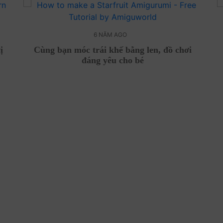
6 NĂM AGO
ị
Cùng bạn móc trái khế bằng len, đồ chơi
đáng yêu cho bé