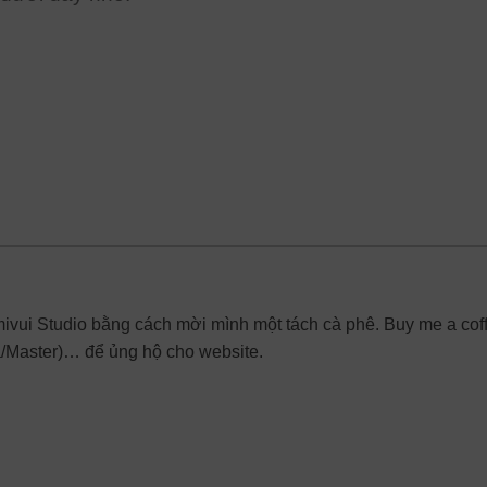
mivui Studio bằng cách mời mình một tách cà phê. Buy me a cof
a/Master)… để ủng hộ cho website.