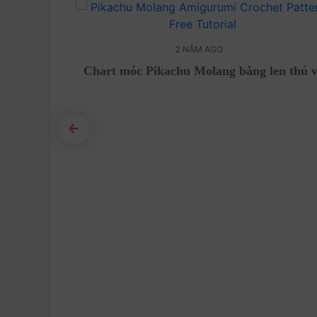
2 NĂM AGO
n với mẫu
Chart móc Pikachu Molang bằng len thú v