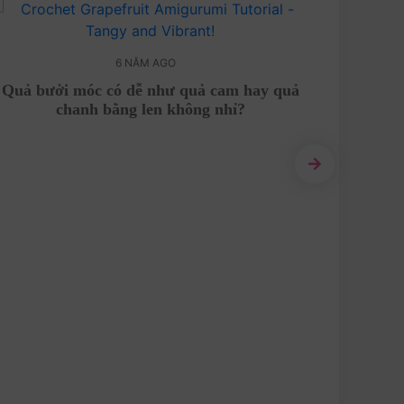
6 NĂM AGO
Quả bưởi móc có dễ như quả cam hay quả
Cha
chanh bằng len không nhỉ?