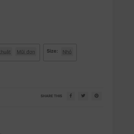
Size:
thuật
Mũi đơn
Nhỏ
SHARE THIS