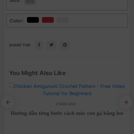
Size:
Nhỏ
Color:
SHARE THIS
You Might Also Like
2 NĂM AGO
ắt
Hướng dẫn từng bước cách móc con gà bằng len