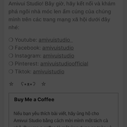
Amivui Studio! Bây giờ, hãy kết nối và khám
phá ngôi nhà móc len ấm cúng của chúng
mình trên các trang mạng xã hội dưới đây
nhé:
❍ Youtube:
amivuistudio
❍ Facebook:
amivuistudio
❍ Instagram:
amivuistudio
❍ Pinterest:
amivuistudioofficial
❍ Tiktok:
amivuistudio
☆ゝ ʕ•ᴥ•ʔゝ☆
Buy Me a Coffee
Nếu bạn yêu thích bài viết, hãy ủng hộ cho
Amivui Studio bằng cách mời mình một tách cà