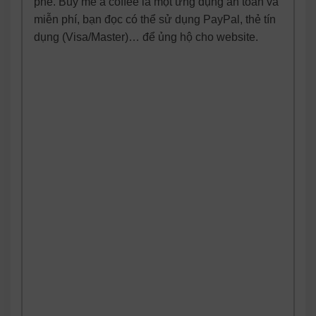
phê. Buy me a coffee là một ứng dụng an toàn và
miễn phí, bạn đọc có thể sử dụng PayPal, thẻ tín
dụng (Visa/Master)… để ủng hộ cho website.