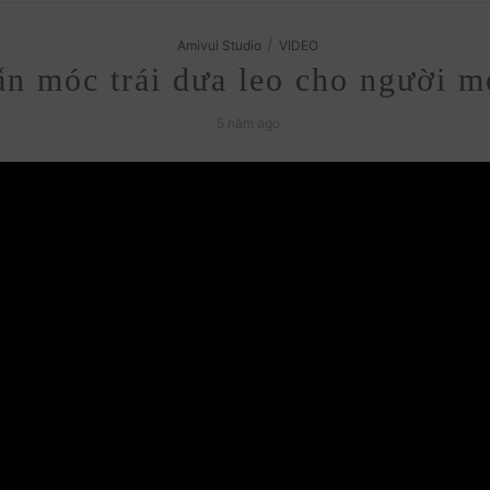
/
Amivui Studio
VIDEO
n móc trái dưa leo cho người mớ
5 năm ago