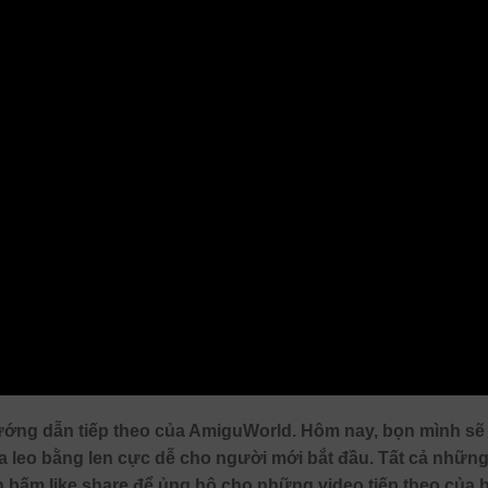
hướng dẫn tiếp theo của AmiguWorld. Hôm nay, bọn mình sẽ 
a leo bằng len cực dễ cho người mới bắt đầu. Tất cả những 
bấm like share để ủng hộ cho những video tiếp theo của b