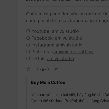
Chào mừng bạn đến với thế giới móc le
chúng mình trên các trang mạng xã hội
❍ Youtube:
amivuistudio
❍ Facebook:
amivuistudio
❍ Instagram:
amivuistudio
❍ Pinterest:
amivuistudioofficial
❍ Tiktok:
amivuistudio
☆ゝ ʕ•ᴥ•ʔゝ☆
Buy Me a Coffee
Nếu bạn yêu thích bài viết, hãy ủng hộ cho A
đọc có thể sử dụng PayPal, thẻ tín dụng (Vis