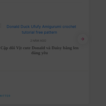
2 NĂM AGO
Cặp đôi Vịt cute Donald và Daisy bằng len
Tan ch
đáng yêu
WITTER