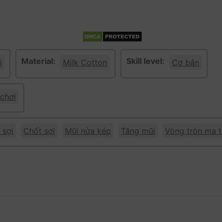
Material:
Skill level:
i
Milk Cotton
Cơ bản
 chơi
 sợi
Chốt sợi
Mũi nửa kép
Tăng mũi
Vòng tròn ma t