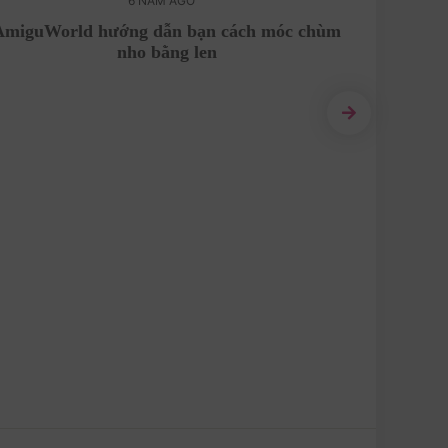
6 NĂM AGO
AmiguWorld hướng dẫn bạn cách móc chùm
Mẫu nhâ
nho bằng len