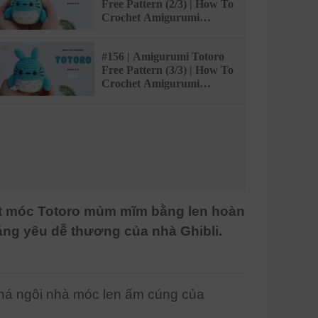
Free Pattern (2/3) | How To
Crochet Amigurumi
Characters |
@AmivuiStudio
#156 | Amigurumi Totoro
Free Pattern (3/3) | How To
Crochet Amigurumi
Characters |
@AmivuiStudio
art móc Totoro mủm mĩm bằng len hoàn
áng yêu dễ thương của nhà Ghibli.
phá ngôi nhà móc len ấm cúng của