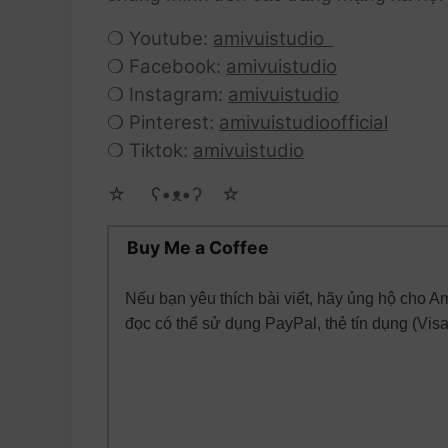
❍ Youtube:
amivuistudio
❍ Facebook:
amivuistudio
❍ Instagram:
amivuistudio
❍ Pinterest:
amivuistudioofficial
❍ Tiktok:
amivuistudio
☆ゝ ʕ•ᴥ•ʔゝ☆
Buy Me a Coffee
Nếu bạn yêu thích bài viết, hãy ủng hộ cho A
đọc có thể sử dụng PayPal, thẻ tín dụng (Vis