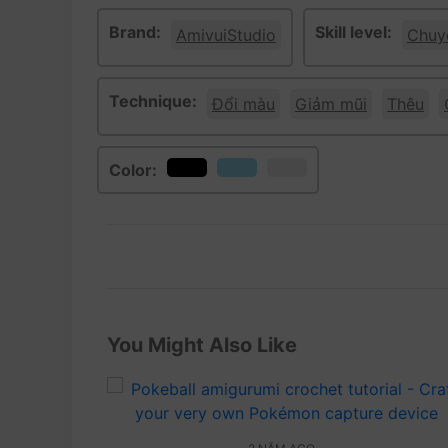
Brand:
Skill level:
AmivuiStudio
Chuyê
Technique:
Đổi màu
Giảm mũi
Thêu
Color:
You Might Also Like