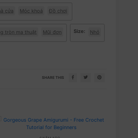
à cửa
Móc khoá
Đồ chơi
Size:
g tròn ma thuật
Mũi đơn
Nhỏ
SHARE THIS