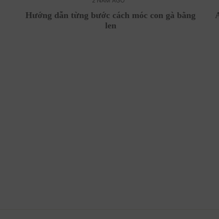
2 NĂM AGO
Hướng dẫn từng bước cách móc con gà bằng
len