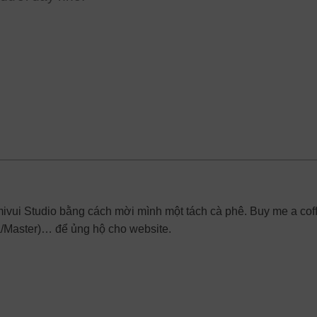
mivui Studio bằng cách mời mình một tách cà phê. Buy me a cof
a/Master)… để ủng hộ cho website.