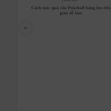
2 NĂM AGO
 móc len
Cách móc quả cầu Pokeball bằng len đơn
giản dễ làm