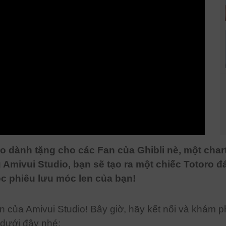
io dành tặng cho các Fan của Ghibli nè, một ch
cùng Amivui Studio, bạn sẽ tạo ra một chiếc Totoro đ
c phiêu lưu móc len của bạn!
n của Amivui Studio! Bây giờ, hãy kết nối và khám 
 dưới đây nhé: