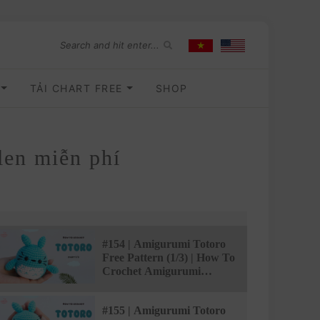
O
TẢI CHART FREE
SHOP
en miễn phí
#154 | Amigurumi Totoro
Free Pattern (1/3) | How To
Crochet Amigurumi
Characters |
@AmivuiStudio
#155 | Amigurumi Totoro