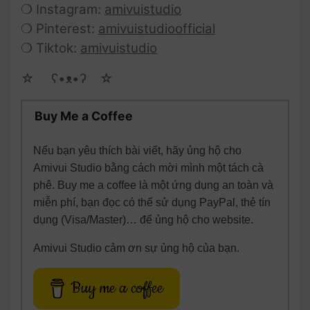
❍ Instagram:
amivuistudio
❍ Pinterest:
amivuistudioofficial
❍ Tiktok:
amivuistudio
☆ゝ ʕ•ᴥ•ʔゝ☆
Buy Me a Coffee
Nếu bạn yêu thích bài viết, hãy ủng hộ cho
Amivui Studio bằng cách mời mình một tách cà
phê. Buy me a coffee là một ứng dụng an toàn và
miễn phí, bạn đọc có thể sử dụng PayPal, thẻ tín
dụng (Visa/Master)… để ủng hộ cho website.
Amivui Studio cảm ơn sự ủng hộ của bạn.
Buy me a coffee