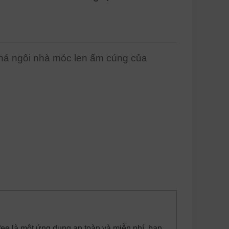
phá ngôi nhà móc len ấm cúng của
fee là một ứng dụng an toàn và miễn phí, bạn