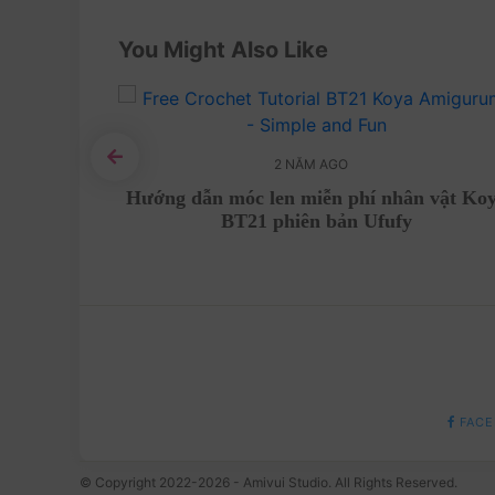
You Might Also Like
2 NĂM AGO
 với mẫu
Hướng dẫn móc len miễn phí nhân vật Ko
BT21 phiên bản Ufufy
FACE
© Copyright 2022-2026 - Amivui Studio. All Rights Reserved.