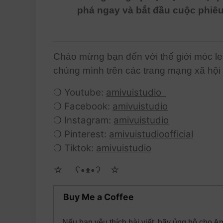
phá ngay và bắt đầu cuộc phiêu
Chào mừng bạn đến với thế giới móc le
chúng mình trên các trang mạng xã hội
❍ Youtube:
amivuistudio
❍ Facebook:
amivuistudio
❍ Instagram:
amivuistudio
❍ Pinterest:
amivuistudioofficial
❍ Tiktok:
amivuistudio
☆ゝ ʕ•ᴥ•ʔゝ☆
Buy Me a Coffee
Nếu bạn yêu thích bài viết, hãy ủng hộ cho A