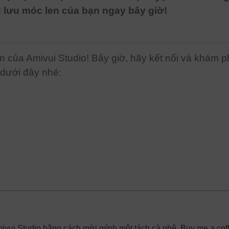
 lưu móc len của bạn ngay bây giờ!
n của Amivui Studio! Bây giờ, hãy kết nối và khám 
 dưới đây nhé:
mivui Studio bằng cách mời mình một tách cà phê. Buy me a cof