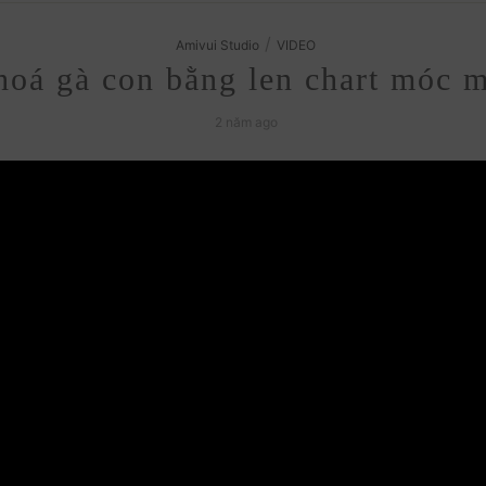
/
Amivui Studio
VIDEO
oá gà con bằng len chart móc mi
2 năm ago