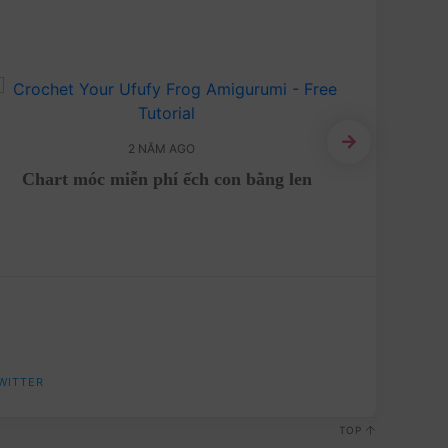
2 NĂM AGO
Thử sức
Chart móc miễn phí ếch con bằng len
WITTER
TOP