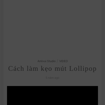
/
Amivui Studio
VIDEO
Cách làm kẹo mút Lollipop
5 năm ago