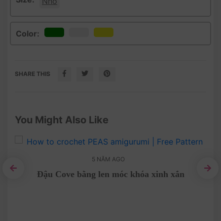
Nhỏ
Color:
SHARE THIS
You Might Also Like
5 NĂM AGO
Đậu Cove bằng len móc khóa xinh xắn
mi