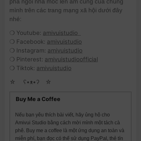
phá ngôi nhà móc len ấm cúng của chúng
mình trên các trang mạng xã hội dưới đây
nhé:
❍ Youtube:
amivuistudio
❍ Facebook:
amivuistudio
❍ Instagram:
amivuistudio
❍ Pinterest:
amivuistudioofficial
❍ Tiktok:
amivuistudio
☆ゝ ʕ•ᴥ•ʔゝ☆
Buy Me a Coffee
Nếu bạn yêu thích bài viết, hãy ủng hộ cho
Amivui Studio bằng cách mời mình một tách cà
phê. Buy me a coffee là một ứng dụng an toàn và
miễn phí, bạn đọc có thể sử dụng PayPal, thẻ tín