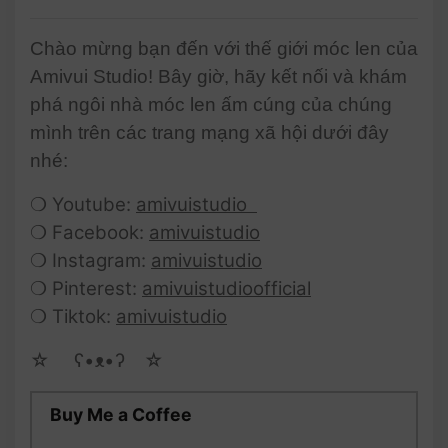
Chào mừng bạn đến với thế giới móc len của
Amivui Studio! Bây giờ, hãy kết nối và khám
phá ngôi nhà móc len ấm cúng của chúng
mình trên các trang mạng xã hội dưới đây
nhé:
❍ Youtube:
amivuistudio
❍ Facebook:
amivuistudio
❍ Instagram:
amivuistudio
❍ Pinterest:
amivuistudioofficial
❍ Tiktok:
amivuistudio
☆ゝ ʕ•ᴥ•ʔゝ☆
Buy Me a Coffee