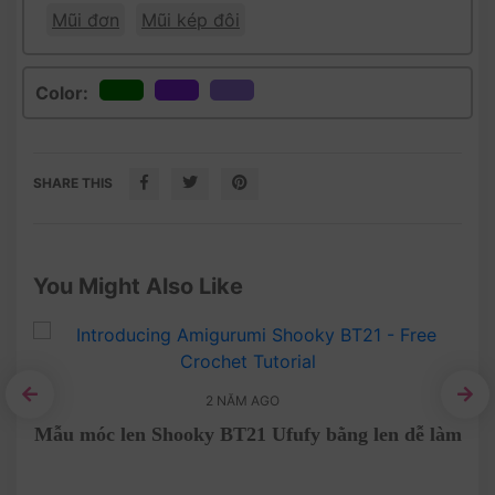
Mũi đơn
Mũi kép đôi
Color:
SHARE THIS
You Might Also Like
2 NĂM AGO
̀ng
Mẫu móc len Shooky BT21 Ufufy bằng len dễ làm
Ch