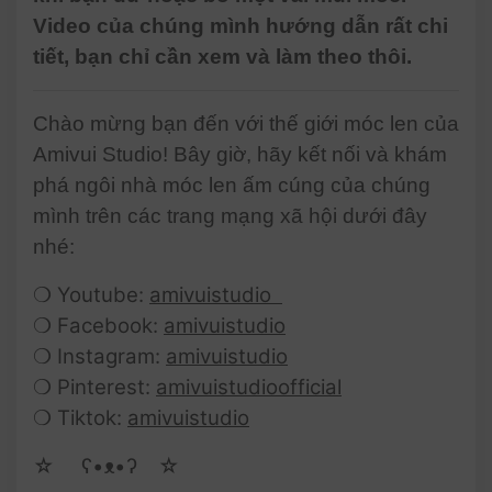
Video của chúng mình hướng dẫn rất chi
tiết, bạn chỉ cần xem và làm theo thôi.
Chào mừng bạn đến với thế giới móc len của
Amivui Studio! Bây giờ, hãy kết nối và khám
phá ngôi nhà móc len ấm cúng của chúng
mình trên các trang mạng xã hội dưới đây
nhé:
❍ Youtube:
amivuistudio
❍ Facebook:
amivuistudio
❍ Instagram:
amivuistudio
❍ Pinterest:
amivuistudioofficial
❍ Tiktok:
amivuistudio
☆ゝ ʕ•ᴥ•ʔゝ☆