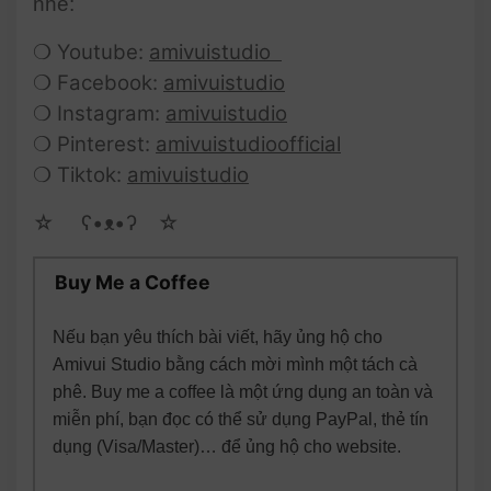
nhé:
❍ Youtube:
amivuistudio
❍ Facebook:
amivuistudio
❍ Instagram:
amivuistudio
❍ Pinterest:
amivuistudioofficial
❍ Tiktok:
amivuistudio
☆ゝ ʕ•ᴥ•ʔゝ☆
Buy Me a Coffee
Nếu bạn yêu thích bài viết, hãy ủng hộ cho
Amivui Studio bằng cách mời mình một tách cà
phê. Buy me a coffee là một ứng dụng an toàn và
miễn phí, bạn đọc có thể sử dụng PayPal, thẻ tín
dụng (Visa/Master)… để ủng hộ cho website.