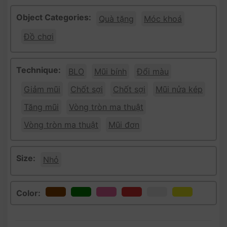
Object Categories:
Quà tặng
Móc khoá
Đồ chơi
Technique:
BLO
Mũi bính
Đổi màu
Giảm mũi
Chốt sợi
Chốt sợi
Mũi nửa kép
Tăng mũi
Vòng tròn ma thuật
Vòng tròn ma thuật
Mũi đơn
Size:
Nhỏ
Color: