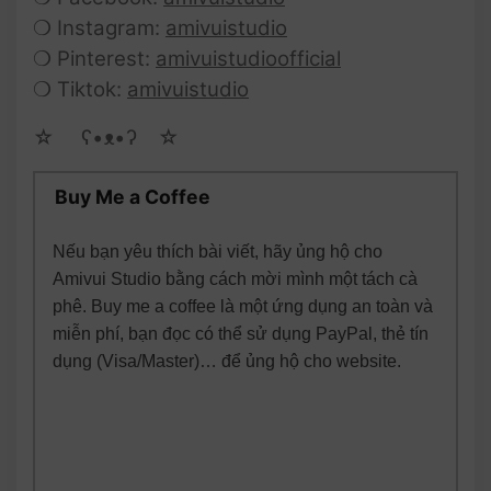
❍ Instagram:
amivuistudio
❍ Pinterest:
amivuistudioofficial
❍ Tiktok:
amivuistudio
☆ゝ ʕ•ᴥ•ʔゝ☆
Buy Me a Coffee
Nếu bạn yêu thích bài viết, hãy ủng hộ cho
Amivui Studio bằng cách mời mình một tách cà
phê. Buy me a coffee là một ứng dụng an toàn và
miễn phí, bạn đọc có thể sử dụng PayPal, thẻ tín
dụng (Visa/Master)… để ủng hộ cho website.