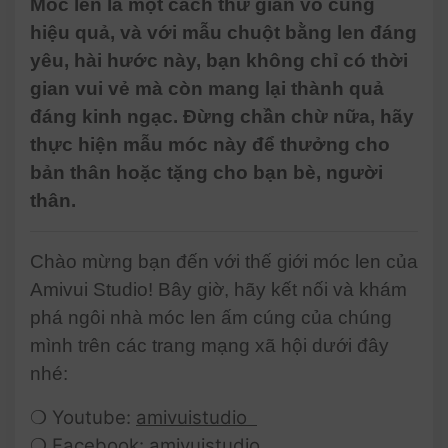
Móc len là một cách thư giãn vô cùng
Amigurumi Animals |
hiệu quả, và với mẫu chuột bằng len đáng
@AmivuiStudio
yêu, hài hước này, bạn không chỉ có thời
gian vui vẻ mà còn mang lại thành quả
đáng kinh ngạc. Đừng chần chừ nữa, hãy
thực hiện mẫu móc này để thưởng cho
bản thân hoặc tặng cho bạn bè, người
thân.
Chào mừng bạn đến với thế giới móc len của
Amivui Studio! Bây giờ, hãy kết nối và khám
phá ngôi nhà móc len ấm cúng của chúng
mình trên các trang mạng xã hội dưới đây
nhé:
❍ Youtube:
amivuistudio
❍ Facebook:
amivuistudio