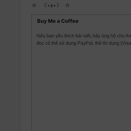
☆ゝ ʕ•ᴥ•ʔゝ☆
Buy Me a Coffee
Nếu bạn yêu thích bài viết, hãy ủng hộ cho A
đọc có thể sử dụng PayPal, thẻ tín dụng (Vis