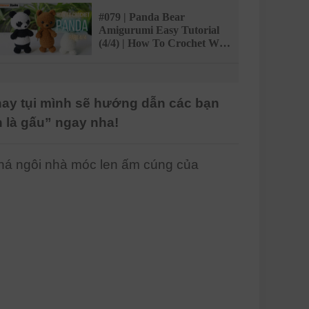
#079 | Panda Bear
Amigurumi Easy Tutorial
(4/4) | How To Crochet We
Bare Bear | @AmivuiStudio
y tụi mình sẽ hướng dẫn các bạn
n là gấu” ngay nha!
phá ngôi nhà móc len ấm cúng của