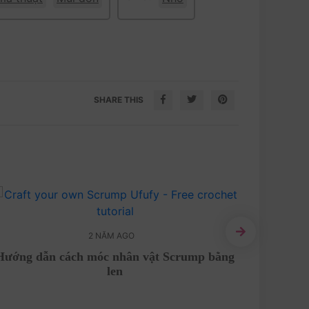
SHARE THIS
2 NĂM AGO
Hướng dẫn cách móc nhân vật Scrump bằng
Chart m
len