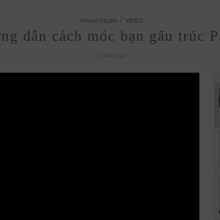
/
Amivui Studio
VIDEO
ng dẫn cách móc bạn gấu trúc 
2 năm ago