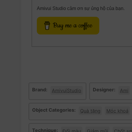
Amivui Studio cảm ơn sự ủng hộ của bạn.
Buy me a coffee
Brand:
Designer:
AmivuiStudio
Ami
Object Categories:
Quà tặng
Móc khoá
Technique:
Đổi màu
Giảm mũi
Chốt sợ