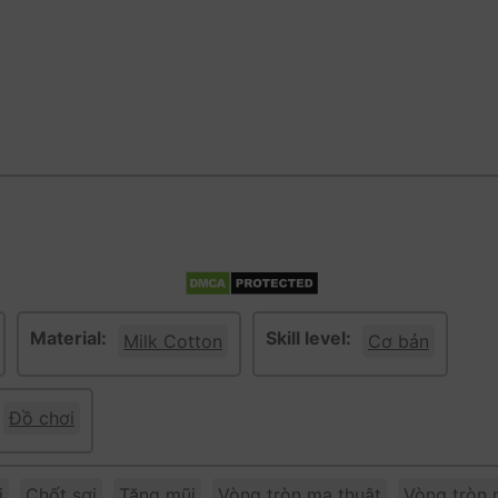
Material:
Skill level:
Milk Cotton
Cơ bản
Đồ chơi
i
Chốt sợi
Tăng mũi
Vòng tròn ma thuật
Vòng tròn 