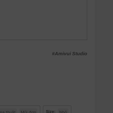
#Amivui Studio
Size:
ma thuật
Mũi đơn
Nhỏ