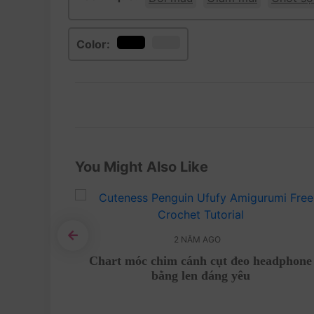
Color:
You Might Also Like
2 NĂM AGO
inh đã có
Chart móc chim cánh cụt đeo headphone
bằng len đáng yêu