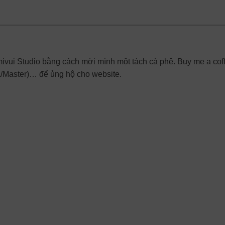
mivui Studio bằng cách mời mình một tách cà phê. Buy me a cof
a/Master)… để ủng hộ cho website.