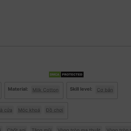
Material:
Skill level:
Milk Cotton
Cơ bản
à cửa
Móc khoá
Đồ chơi
i
Chốt sợi
Tăng mũi
Vòng tròn ma thuật
Vòng tròn 