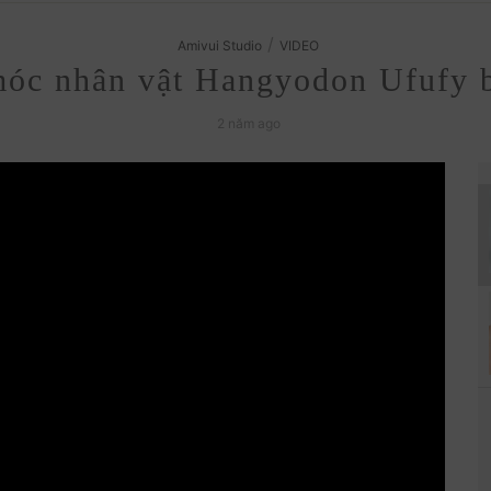
/
Amivui Studio
VIDEO
móc nhân vật Hangyodon Ufufy 
2 năm ago