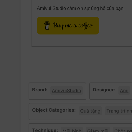
Amivui Studio cảm ơn sự ủng hộ của bạn.
Buy me a coffee
Brand:
Designer:
AmivuiStudio
Ami
Object Categories:
Quà tặng
Trang trí nh
Technique:
Mũi bính
Giảm mũi
Chốt sợ