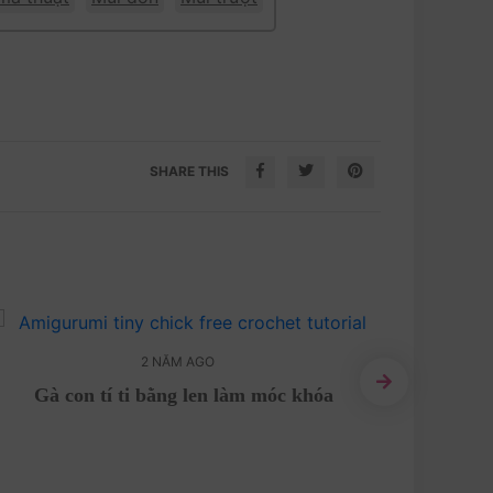
SHARE THIS
2 NĂM AGO
Gà con tí ti bằng len làm móc khóa
Hướng d