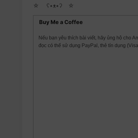
☆ゝ ʕ•ᴥ•ʔゝ☆
Buy Me a Coffee
Nếu bạn yêu thích bài viết, hãy ủng hộ cho A
đọc có thể sử dụng PayPal, thẻ tín dụng (Vis