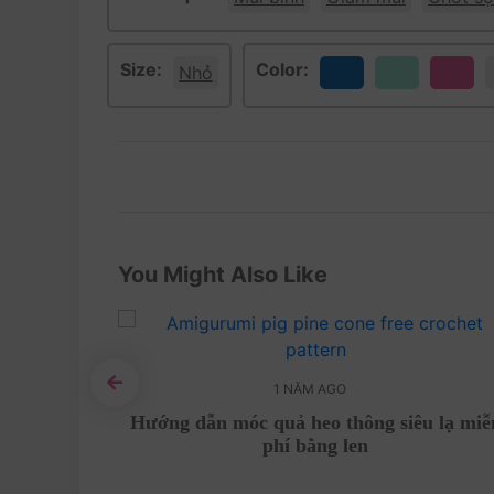
Size:
Color:
Nhỏ
You Might Also Like
1 NĂM AGO
g sợi len
Hướng dẫn móc quả heo thông siêu lạ miễ
phí bằng len