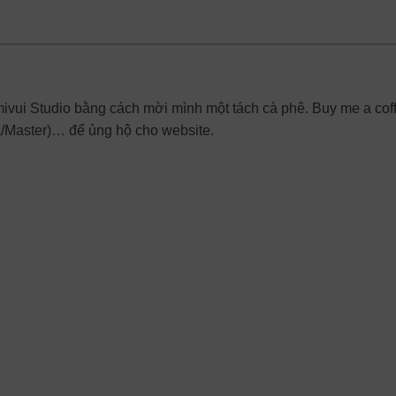
mivui Studio bằng cách mời mình một tách cà phê. Buy me a cof
a/Master)… để ủng hộ cho website.