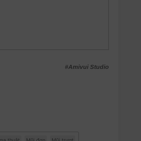
#Amivui Studio
ma thuật
Mũi đơn
Mũi trượt