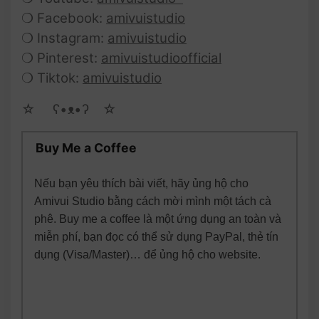
❍ Facebook:
amivuistudio
❍ Instagram:
amivuistudio
❍ Pinterest:
amivuistudioofficial
❍ Tiktok:
amivuistudio
☆ゝ ʕ•ᴥ•ʔゝ☆
Buy Me a Coffee
Nếu bạn yêu thích bài viết, hãy ủng hộ cho
Amivui Studio bằng cách mời mình một tách cà
phê. Buy me a coffee là một ứng dụng an toàn và
miễn phí, bạn đọc có thể sử dụng PayPal, thẻ tín
dụng (Visa/Master)… để ủng hộ cho website.