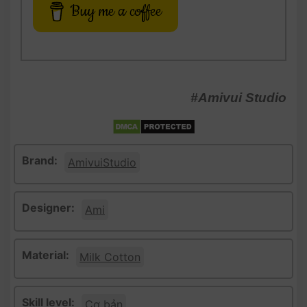
Buy me a coffee
#Amivui Studio
Brand:
AmivuiStudio
Designer:
Ami
Material:
Milk Cotton
Skill level:
Cơ bản