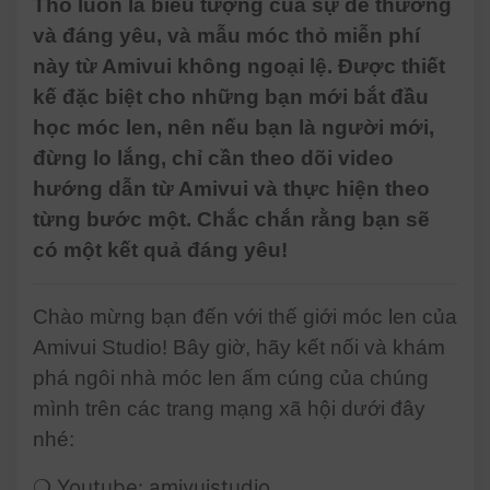
Thỏ luôn là biểu tượng của sự dễ thương
Amigurumi Animals |
và đáng yêu, và mẫu móc thỏ miễn phí
@AmivuiStudio
này từ Amivui không ngoại lệ. Được thiết
kế đặc biệt cho những bạn mới bắt đầu
học móc len, nên nếu bạn là người mới,
đừng lo lắng, chỉ cần theo dõi video
hướng dẫn từ Amivui và thực hiện theo
từng bước một. Chắc chắn rằng bạn sẽ
có một kết quả đáng yêu!
Chào mừng bạn đến với thế giới móc len của
Amivui Studio! Bây giờ, hãy kết nối và khám
phá ngôi nhà móc len ấm cúng của chúng
mình trên các trang mạng xã hội dưới đây
nhé:
❍ Youtube:
amivuistudio