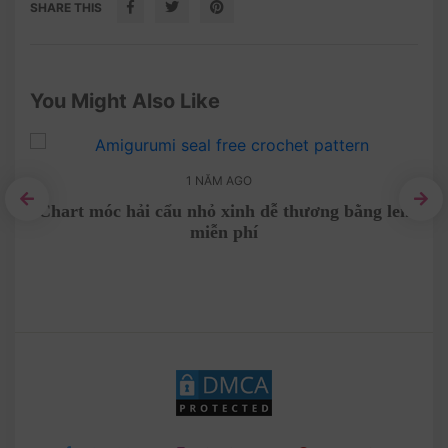
SHARE THIS
You Might Also Like
1 NĂM AGO
en
Chart móc hải cẩu nhỏ xinh dễ thương bằng len
miễn phí
Cặ