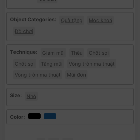
Object Categories:
Quà tặng
Móc khoá
Đồ chơi
Technique:
Giảm mũi
Thêu
Chốt sợi
Chốt sợi
Tăng mũi
Vòng tròn ma thuật
Vòng tròn ma thuật
Mũi đơn
Size:
Nhỏ
Color: