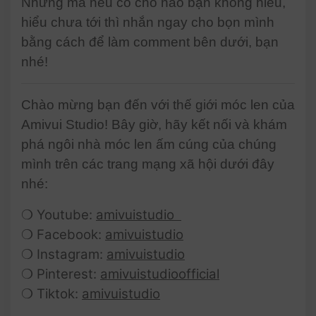
Nhưng mà nếu có chỗ nào bạn không hiểu,
hiểu chưa tới thì nhắn ngay cho bọn mình
bằng cách để làm comment bên dưới, bạn
nhé!
Chào mừng bạn đến với thế giới móc len của
Amivui Studio! Bây giờ, hãy kết nối và khám
phá ngôi nhà móc len ấm cúng của chúng
mình trên các trang mạng xã hội dưới đây
nhé:
❍ Youtube:
amivuistudio
❍ Facebook:
amivuistudio
❍ Instagram:
amivuistudio
❍ Pinterest:
amivuistudioofficial
❍ Tiktok:
amivuistudio