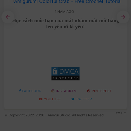
2 NĂM AGO
Học cách móc bạn cua mắt nhắm mắt mở bằng
Gấ
len yêu ơi là yêu!
bằng
FACEBOOK
INSTAGRAM
PINTEREST
YOUTUBE
TWITTER
TOP
© Copyright 2022-2026 - Amivui Studio. All Rights Reserved.