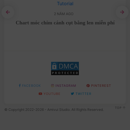
2 NĂM AGO
Ho
Chart móc chim cánh cụt bằng len miễn phí
FACEBOOK
INSTAGRAM
PINTEREST
YOUTUBE
TWITTER
TOP
© Copyright 2022-2026 - Amivui Studio. All Rights Reserved.