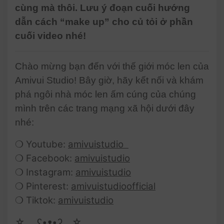
cùng mà thôi. Lưu ý đoạn cuối hướng
dẫn cách “make up” cho củ tỏi ở phần
cuối video nhé!
Chào mừng bạn đến với thế giới móc len của
Amivui Studio! Bây giờ, hãy kết nối và khám
phá ngôi nhà móc len ấm cúng của chúng
mình trên các trang mạng xã hội dưới đây
nhé:
❍ Youtube:
amivuistudio
❍ Facebook:
amivuistudio
❍ Instagram:
amivuistudio
❍ Pinterest:
amivuistudioofficial
❍ Tiktok:
amivuistudio
☆ゝ ʕ•ᴥ•ʔゝ☆