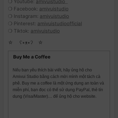
❍ Youtube:
amivuistudio
❍ Facebook:
amivuistudio
❍ Instagram:
amivuistudio
❍ Pinterest:
amivuistudioofficial
❍ Tiktok:
amivuistudio
☆ゝ ʕ•ᴥ•ʔゝ☆
Buy Me a Coffee
Nếu bạn yêu thích bài viết, hãy ủng hộ cho
Amivui Studio bằng cách mời mình một tách cà
phê. Buy me a coffee là một ứng dụng an toàn và
miễn phí, bạn đọc có thể sử dụng PayPal, thẻ tín
dụng (Visa/Master)… để ủng hộ cho website.