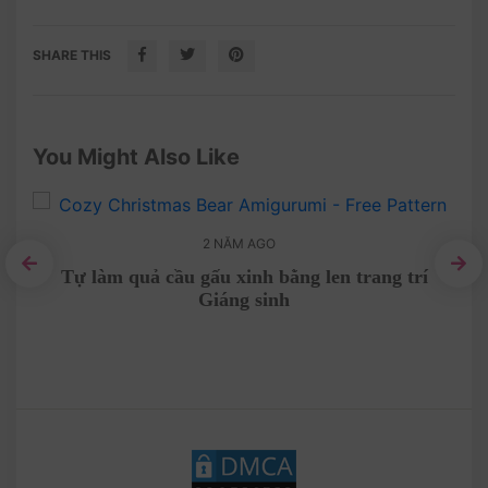
SHARE THIS
You Might Also Like
2 NĂM AGO
Tự làm quả cầu gấu xinh bằng len trang trí
Giáng sinh
len
H