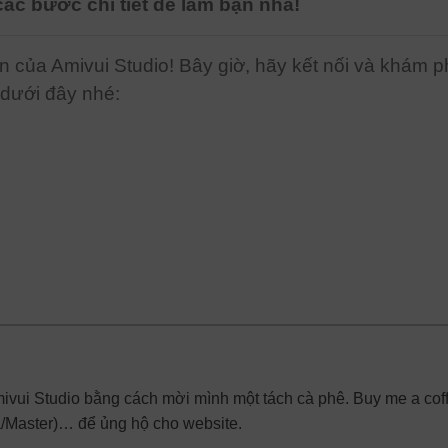
́c bước chi tiết để làm bạn nha!
n của Amivui Studio! Bây giờ, hãy kết nối và khám 
 dưới đây nhé:
mivui Studio bằng cách mời mình một tách cà phê. Buy me a cof
a/Master)… để ủng hộ cho website.