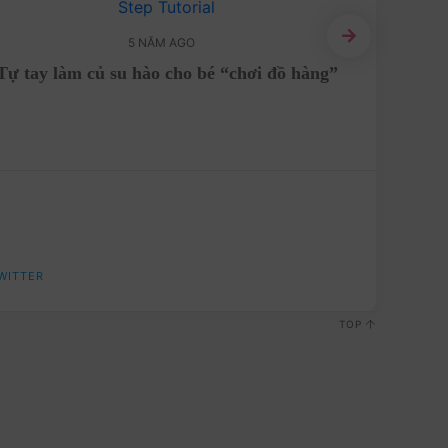
5 NĂM AGO
Hướng 
Tự tay làm củ su hào cho bé “chơi đồ hàng”
WITTER
TOP