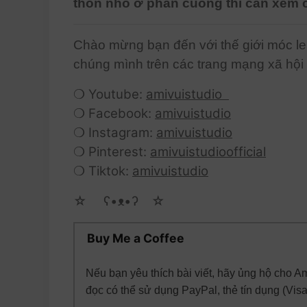
thon nhỏ ở phần cuống thì cần xem ca
Chào mừng bạn đến với thế giới móc le
chúng mình trên các trang mạng xã hội
❍ Youtube:
amivuistudio
❍ Facebook:
amivuistudio
❍ Instagram:
amivuistudio
❍ Pinterest:
amivuistudioofficial
❍ Tiktok:
amivuistudio
☆ゝ ʕ•ᴥ•ʔゝ☆
Buy Me a Coffee
Nếu bạn yêu thích bài viết, hãy ủng hộ cho A
đọc có thể sử dụng PayPal, thẻ tín dụng (Vis