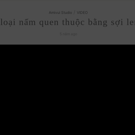
/
Amivui Studio
VIDEO
loại nấm quen thuộc bằng sợi l
5 năm ago