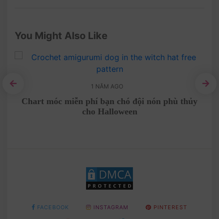
You Might Also Like
1 NĂM AGO
êu
Chart móc miễn phí bạn chó đội nón phù thủy
T
cho Halloween
FACEBOOK
INSTAGRAM
PINTEREST