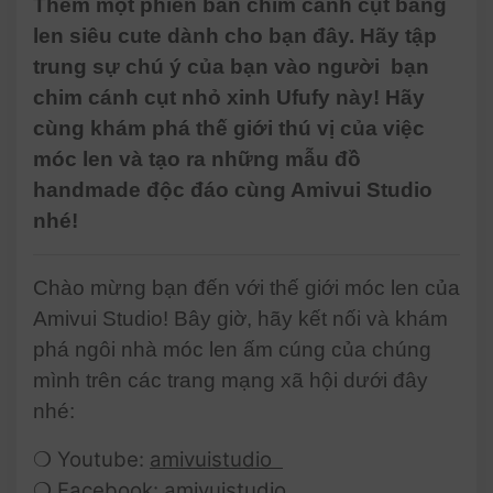
Thêm một phiên bản chim cánh cụt bằng
len siêu cute dành cho bạn đây. Hãy tập
trung sự chú ý của bạn vào người bạn
chim cánh cụt nhỏ xinh Ufufy này! Hãy
cùng khám phá thế giới thú vị của việc
móc len và tạo ra những mẫu đồ
handmade độc đáo cùng Amivui Studio
nhé!
Chào mừng bạn đến với thế giới móc len của
Amivui Studio! Bây giờ, hãy kết nối và khám
phá ngôi nhà móc len ấm cúng của chúng
mình trên các trang mạng xã hội dưới đây
nhé:
❍ Youtube:
amivuistudio
❍ Facebook:
amivuistudio