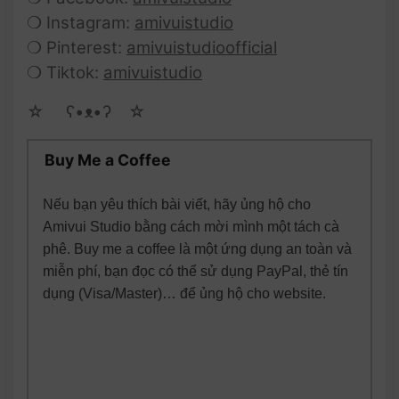
❍ Instagram:
amivuistudio
❍ Pinterest:
amivuistudioofficial
❍ Tiktok:
amivuistudio
☆ゝ ʕ•ᴥ•ʔゝ☆
Buy Me a Coffee
Nếu bạn yêu thích bài viết, hãy ủng hộ cho
Amivui Studio bằng cách mời mình một tách cà
phê. Buy me a coffee là một ứng dụng an toàn và
miễn phí, bạn đọc có thể sử dụng PayPal, thẻ tín
dụng (Visa/Master)… để ủng hộ cho website.