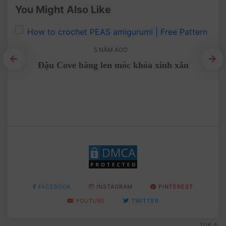
You Might Also Like
5 NĂM AGO
Đậu Cove bằng len móc khóa xinh xắn
Hư
en
FACEBOOK
INSTAGRAM
PINTEREST
YOUTUBE
TWITTER
TOP