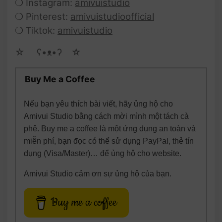
❍ Instagram:
amivuistudio
❍ Pinterest:
amivuistudioofficial
❍ Tiktok:
amivuistudio
☆ゝ ʕ•ᴥ•ʔゝ☆
Buy Me a Coffee
Nếu bạn yêu thích bài viết, hãy ủng hộ cho
Amivui Studio bằng cách mời mình một tách cà
phê. Buy me a coffee là một ứng dụng an toàn và
miễn phí, bạn đọc có thể sử dụng PayPal, thẻ tín
dụng (Visa/Master)… để ủng hộ cho website.
Amivui Studio cảm ơn sự ủng hộ của bạn.
Buy me a coffee