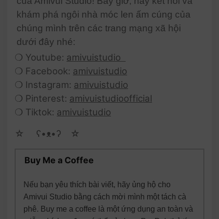
của Amivui Studio! Bây giờ, hãy kết nối và
khám phá ngôi nhà móc len ấm cúng của
chúng mình trên các trang mạng xã hội
dưới đây nhé:
❍ Youtube:
amivuistudio
❍ Facebook:
amivuistudio
❍ Instagram:
amivuistudio
❍ Pinterest:
amivuistudioofficial
❍ Tiktok:
amivuistudio
☆ゝ ʕ•ᴥ•ʔゝ☆
Buy Me a Coffee
Nếu bạn yêu thích bài viết, hãy ủng hộ cho
Amivui Studio bằng cách mời mình một tách cà
phê. Buy me a coffee là một ứng dụng an toàn và