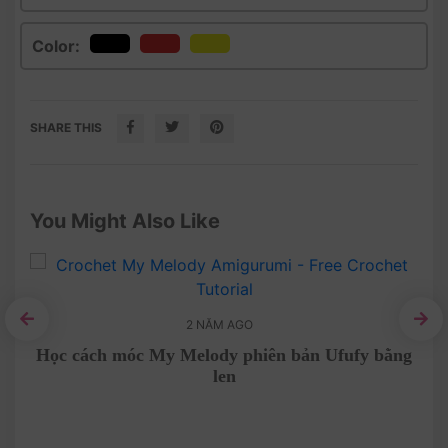
Color:
SHARE THIS
You Might Also Like
2 NĂM AGO
êu
Học cách móc My Melody phiên bản Ufufy bằng
len