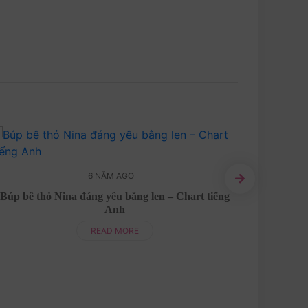
6 NĂM AGO
Búp bê thỏ Nina đáng yêu bằng len – Chart tiếng
Hươu c
Anh
READ MORE