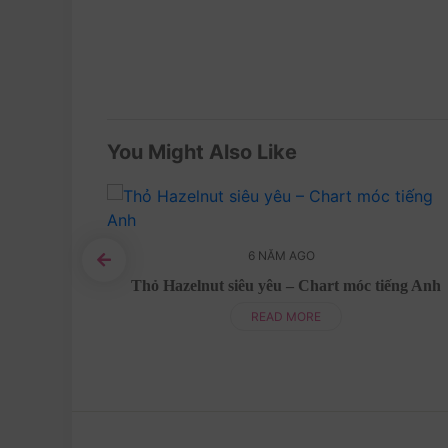
You Might Also Like
6 NĂM AGO
̀ng len –
Thỏ Hazelnut siêu yêu – Chart móc tiếng Anh
READ MORE