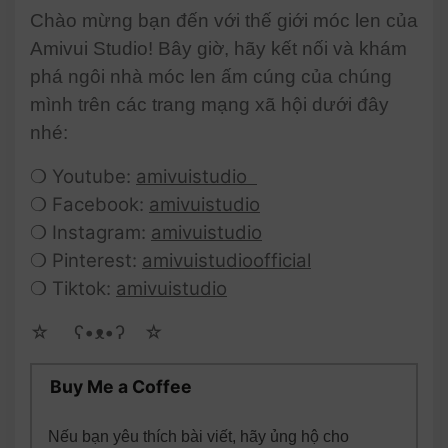
Chào mừng bạn đến với thế giới móc len của
Amivui Studio! Bây giờ, hãy kết nối và khám
phá ngôi nhà móc len ấm cúng của chúng
mình trên các trang mạng xã hội dưới đây
nhé:
❍ Youtube:
amivuistudio
❍ Facebook:
amivuistudio
❍ Instagram:
amivuistudio
❍ Pinterest:
amivuistudioofficial
❍ Tiktok:
amivuistudio
☆ゝ ʕ•ᴥ•ʔゝ☆
Buy Me a Coffee
Nếu bạn yêu thích bài viết, hãy ủng hộ cho