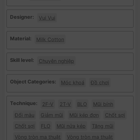
Designer:
Vui Vui
Material:
Milk Cotton
Skill level:
Chuyên nghiệp
Object Categories:
Móc khoá
Đồ chơi
Technique:
2F-V
2T-V
BLO
Mũi bính
Đổi màu
Giảm mũi
Mũi kép đơn
Chốt sợi
Chốt sợi
FLO
Mũi nửa kép
Tăng mũi
Vòng tròn ma thuật
Vòng tròn ma thuật