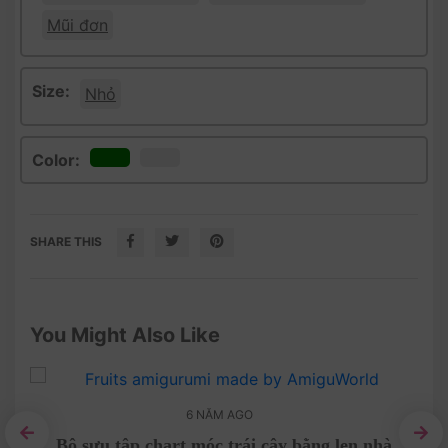
Mũi đơn
Size:
Nhỏ
Color:
SHARE THIS
You Might Also Like
6 NĂM AGO
mà
Bộ sưu tập chart móc trái cây bằng len nhà