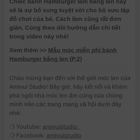
Chiếc bánh Hamburger làm bằng len này
sẽ là sự bổ sung tuyệt vời cho bộ sưu tập
đồ chơi của bé. Cách làm cũng rất đơn
giản. Cùng theo dõi hướng dẫn chi tiết
trong video này nhé!
Xem thêm >>
Mẫu móc miễn phí bánh
Hamburger bằng len (P.2)
Chào mừng bạn đến với thế giới móc len của
Amivui Studio! Bây giờ, hãy kết nối và khám
phá ngôi nhà móc len ấm cúng của chúng
mình trên các trang mạng xã hội dưới đây
nhé:
❍ Youtube:
amivuistudio
❍ Facebook:
amivuistudio