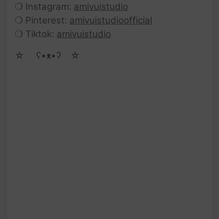
❍ Instagram:
amivuistudio
❍ Pinterest:
amivuistudioofficial
❍ Tiktok:
amivuistudio
☆ゝ ʕ•ᴥ•ʔゝ☆