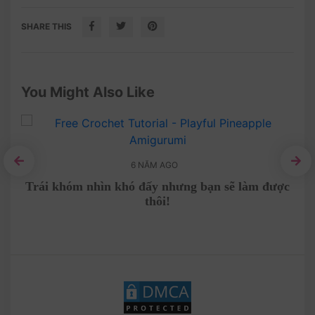
SHARE THIS
You Might Also Like
6 NĂM AGO
ời
Trái khóm nhìn khó đấy nhưng bạn sẽ làm được
Hư
thôi!