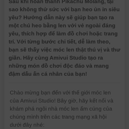
Sau khi hoàn thành Pikachu Molang, tại
sao không thử sức với bạn heo ủn ỉn siêu
yêu? Hướng dẫn này sẽ giúp bạn tạo ra
một chú heo bằng len với vẻ ngoài đáng
yêu, thích hợp để làm đồ chơi hoặc trang
trí. Với từng bước chi tiết, dễ làm theo,
bạn sẽ thấy việc móc len thật thú vị và thư
giãn. Hãy cùng Amivui Studio tạo ra
những món đồ chơi độc đáo và mang
đậm dấu ấn cá nhân của bạn!
Chào mừng bạn đến với thế giới móc len
của Amivui Studio! Bây giờ, hãy kết nối và
khám phá ngôi nhà móc len ấm cúng của
chúng mình trên các trang mạng xã hội
dưới đây nhé: