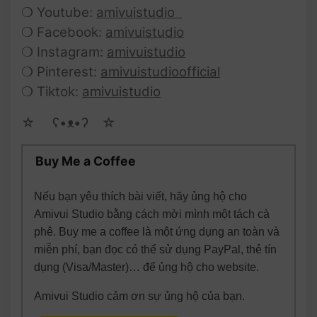
❍ Youtube:
amivuistudio
❍ Facebook:
amivuistudio
❍ Instagram:
amivuistudio
❍ Pinterest:
amivuistudioofficial
❍ Tiktok:
amivuistudio
☆ゝ ʕ•ᴥ•ʔゝ☆
Buy Me a Coffee
Nếu bạn yêu thích bài viết, hãy ủng hộ cho
Amivui Studio bằng cách mời mình một tách cà
phê. Buy me a coffee là một ứng dụng an toàn và
miễn phí, bạn đọc có thể sử dụng PayPal, thẻ tín
dụng (Visa/Master)… để ủng hộ cho website.
Amivui Studio cảm ơn sự ủng hộ của bạn.