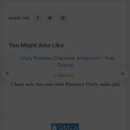
SHARE THIS
You Might Also Like
2 NĂM AGO
ar
Chart móc len mèo lười Pusheen Ufufy miễn phí
Sở