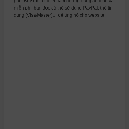
phê. Buy me a coffee là một ứng dụng an toàn và
miễn phí, bạn đọc có thể sử dụng PayPal, thẻ tín
dụng (Visa/Master)… để ủng hộ cho website.