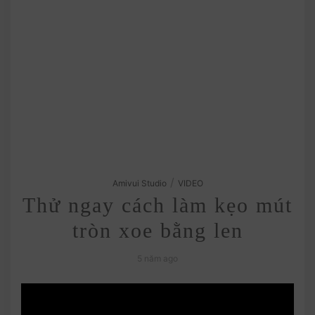
/
Amivui Studio
VIDEO
Thử ngay cách làm kẹo mút
tròn xoe bằng len
5 năm ago