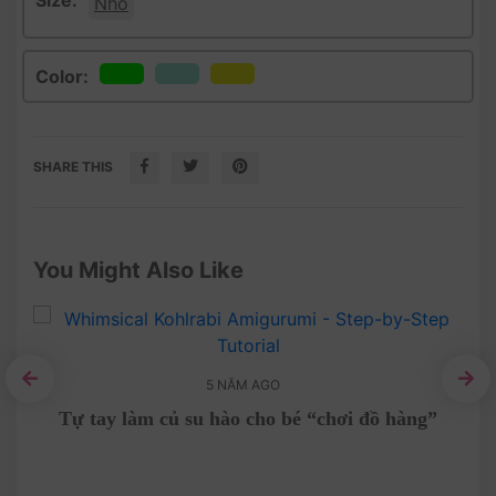
Size:
Nhỏ
Color:
SHARE THIS
You Might Also Like
5 NĂM AGO
Tự tay làm củ su hào cho bé “chơi đồ hàng”
Cha