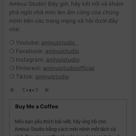
Amivui Studio! Bây giờ, hãy kết nối và khám
phá ngôi nhà móc len ấm cúng của chúng
mình trên các trang mạng xã hội dưới đây
nhé:
❍ Youtube:
amivuistudio
❍ Facebook:
amivuistudio
❍ Instagram:
amivuistudio
❍ Pinterest:
amivuistudioofficial
❍ Tiktok:
amivuistudio
☆ゝ ʕ•ᴥ•ʔゝ☆
Buy Me a Coffee
Nếu bạn yêu thích bài viết, hãy ủng hộ cho
Amivui Studio bằng cách mời mình một tách cà