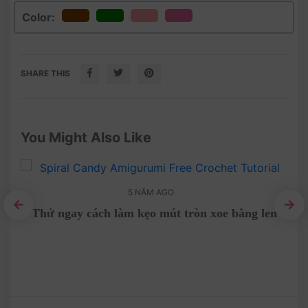
Color:
SHARE THIS
You Might Also Like
5 NĂM AGO
Thử ngay cách làm kẹo mút tròn xoe bằng len
may
La