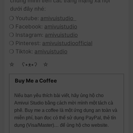
chúng mình trên các trang mạng xã hội
dưới đây nhé:
❍ Youtube:
amivuistudio
❍ Facebook:
amivuistudio
❍ Instagram:
amivuistudio
❍ Pinterest:
amivuistudioofficial
❍ Tiktok:
amivuistudio
☆ゝ ʕ•ᴥ•ʔゝ☆
Buy Me a Coffee
Nếu bạn yêu thích bài viết, hãy ủng hộ cho
Amivui Studio bằng cách mời mình một tách cà
phê. Buy me a coffee là một ứng dụng an toàn và
miễn phí, bạn đọc có thể sử dụng PayPal, thẻ tín
dụng (Visa/Master)… để ủng hộ cho website.