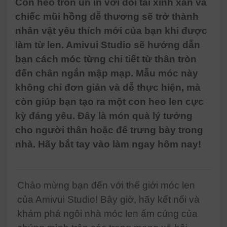
Con heo tròn ủn ỉn với đôi tai xinh xắn và
chiếc mũi hồng dễ thương sẽ trở thành
nhân vật yêu thích mới của bạn khi được
làm từ len. Amivui Studio sẽ hướng dẫn
bạn cách móc từng chi tiết từ thân tròn
đến chân ngắn mập mạp. Mẫu móc này
không chỉ đơn giản và dễ thực hiện, mà
còn giúp bạn tạo ra một con heo len cực
kỳ đáng yêu. Đây là món quà lý tưởng
cho người thân hoặc để trưng bày trong
nhà. Hãy bắt tay vào làm ngay hôm nay!
Chào mừng bạn đến với thế giới móc len
của Amivui Studio! Bây giờ, hãy kết nối và
khám phá ngôi nhà móc len ấm cúng của