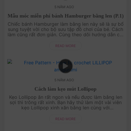
5 NĂM AGO
Mẫu móc miễn phí bánh Hamburger bằng len (P.1)
Chiếc bánh Hamburger làm bằng len này sẽ là sự bổ
sung tuyệt vời cho bộ sưu tập đồ chơi của bé. Cách
làm cũng rất đơn giản. Cùng theo dõi hướng dẫn chi
tiết trong video này nhé!Xem thêm >> Mẫu móc
miễn phí ....
READ MORE
5 NĂM AGO
Cách làm kẹo mút Lollipop
Kẹo Lollipop ăn rất ngon và nếu được làm bằng len
sợi thì trông rất xinh. Bạn hãy thử làm một vài viên
kẹo Lollipop xinh xăn bằng len cùng với
AmiguWorld nhé! Video hướng dẫn cực chi tiết có
sẵn ở đây, bấm và xem ngay....
READ MORE