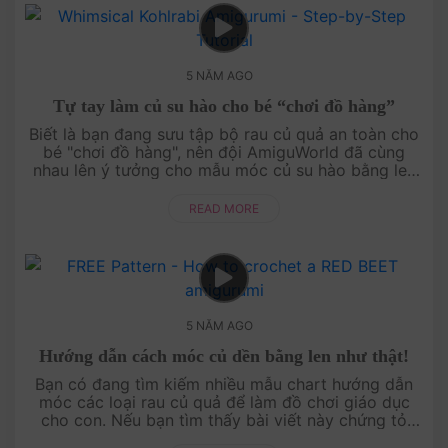
5 NĂM AGO
Tự tay làm củ su hào cho bé “chơi đồ hàng”
Biết là bạn đang sưu tập bộ rau củ quả an toàn cho
bé "chơi đồ hàng", nên đội AmiguWorld đã cùng
nhau lên ý tưởng cho mẫu móc củ su hào bằng len
đáng yêu này đây! Mom có thể học cách làm với
video hướng dẫn chi tiết t....
READ MORE
5 NĂM AGO
Hướng dẫn cách móc củ dền bằng len như thật!
Bạn có đang tìm kiếm nhiều mẫu chart hướng dẫn
móc các loại rau củ quả để làm đồ chơi giáo dục
cho con. Nếu bạn tìm thấy bài viết này chứng tỏ
bạn và Amigu World có duyên thật rồi! Hãy....