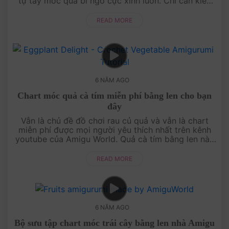
tự tay móc quả bí ngô cực xinh luôn. Chỉ cần kiên
nhẫn một xíu thôi cũng đủ khiến bạn ng....
READ MORE
6 NĂM AGO
Chart móc quả cà tím miễn phí bằng len cho bạn
đây
Vẫn là chủ đề đồ chơi rau củ quả và vẫn là chart
miễn phí được mọi người yêu thích nhất trên kênh
youtube của Amigu World. Quả cà tím bằng len này
rất dễ làm nha, không khó tí nào cả. Chi....
READ MORE
6 NĂM AGO
Bộ sưu tập chart móc trái cây bằng len nhà Amigu