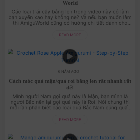
World
Các loại trái cây bằng len trong video này có làm
bạn xuyến xao hay không nè? Và nếu bạn muốn làm
thì AmiguWorld cũng có hướng chi tiết dành cho
bạn đó nhé! Tìm tất cả chart móc miễn phí ....
READ MORE
6 NĂM AGO
Cách móc quả mận/quả roi bằng len rất nhanh rất
dễ!
Mình người Nam gọi quả này là Mận, bạn mình là
người Bắc nên lại gọi quả này là Roi. Nói chung thì
mỗi lần phân biệt các loại quả Bắc Nam cũng quấn
quéo lắm á. Bạn có thích mẫu mận/....
READ MORE