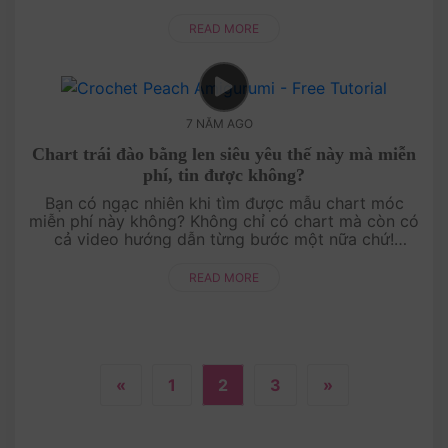
các móc lá cũng như cuống sẽ cần cấp độ, ....
READ MORE
7 NĂM AGO
Chart trái đào bằng len siêu yêu thế này mà miễn
phí, tin được không?
Bạn có ngạc nhiên khi tìm được mẫu chart móc
miễn phí này không? Không chỉ có chart mà còn có
cả video hướng dẫn từng bước một nữa chứ!
AmiguWorld không chỉ có mẫu trái đào bằng len này
đ....
READ MORE
«
1
2
3
»