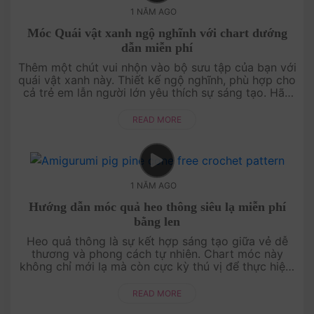
1 NĂM AGO
Móc Quái vật xanh ngộ nghĩnh với chart dướng
dẫn miễn phí
Thêm một chút vui nhộn vào bộ sưu tập của bạn với
quái vật xanh này. Thiết kế ngộ nghĩnh, phù hợp cho
cả trẻ em lẫn người lớn yêu thích sự sáng tạo. Hãy
thử ngay chart móc này để mang đến nụ cười cho
mọi người!....
READ MORE
1 NĂM AGO
Hướng dẫn móc quả heo thông siêu lạ miễn phí
bằng len
Heo quả thông là sự kết hợp sáng tạo giữa vẻ dễ
thương và phong cách tự nhiên. Chart móc này
không chỉ mới lạ mà còn cực kỳ thú vị để thực hiện.
Hãy khám phá ngay cách tạo ra món đồ trang trí
độc đáo cho mùa đông này!....
READ MORE