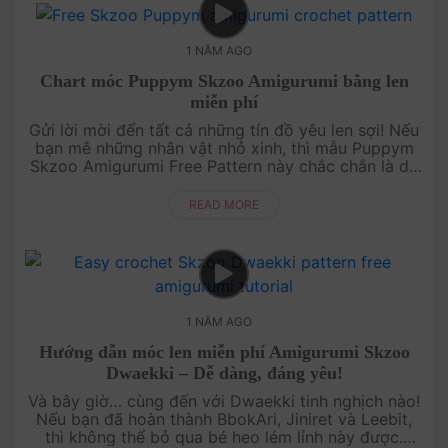
1 NĂM AGO
Chart móc Puppym Skzoo Amigurumi bằng len
miễn phí
Gửi lời mời đến tất cả những tín đồ yêu len sợi! Nếu
bạn mê những nhân vật nhỏ xinh, thì mẫu Puppym
Skzoo Amigurumi Free Pattern này chắc chắn là dự
án tiếp theo bạn không thể bỏ lỡ. Với video hướng
dẫn chi ti....
READ MORE
1 NĂM AGO
Hướng dẫn móc len miễn phí Amigurumi Skzoo
Dwaekki – Dễ dàng, đáng yêu!
Và bây giờ… cùng đến với Dwaekki tinh nghịch nào!
Nếu bạn đã hoàn thành BbokAri, Jiniret và Leebit,
thì không thể bỏ qua bé heo lém lỉnh này được.