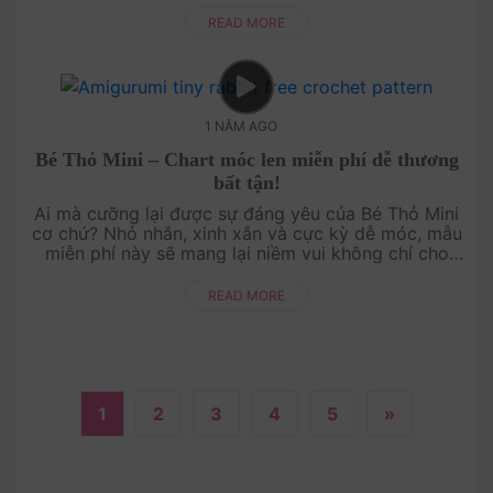
lòng bà....
READ MORE
1 NĂM AGO
Bé Thỏ Mini – Chart móc len miễn phí dễ thương
bất tận!
Ai mà cưỡng lại được sự đáng yêu của Bé Thỏ Mini
cơ chứ? Nhỏ nhắn, xinh xắn và cực kỳ dễ móc, mẫu
miễn phí này sẽ mang lại niềm vui không chỉ cho
bạn mà còn cho những người bạn yêu thương. Hãy
để bé th....
READ MORE
1
2
3
4
5
»