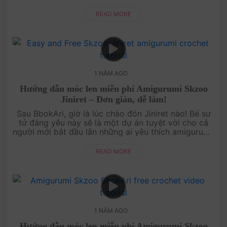
Hướng dẫn móc len miễn phí sẽ giúp bạn từng bước
tạo ra một Dw....
READ MORE
1 NĂM AGO
Hướng dẫn móc len miễn phí Amigurumi Skzoo
Jiniret – Đơn giản, dễ làm!
Sau BbokAri, giờ là lúc chào đón Jiniret nào! Bé sư
tử đáng yêu này sẽ là một dự án tuyệt vời cho cả
người mới bắt đầu lẫn những ai yêu thích amigurumi.
Hướng dẫn cực dễ hiểu, từng bước chi tiết giúp bạn
tạo....
READ MORE
1 NĂM AGO
Hướng dẫn móc len miễn phí Amigurumi Skzoo