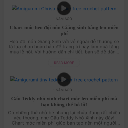
1 NĂM AGO
Chart móc heo đội nón Giáng sinh bằng len miễn
phí
Heo đội nón Giáng Sinh với vẻ ngoài dễ thương sẽ
là lựa chọn hoàn hảo để trang trí hay làm quà tặng
mùa lễ hội. Với hướng dẫn chi tiết, bạn sẽ dễ dàng
hoàn thành món đồ len ấm áp và đầy ý nghĩa. Bắt
tay vào móc ngay....
READ MORE
1 NĂM AGO
Gấu Teddy nhỏ xinh chart móc len miễn phí mà
bạn không thể bỏ lỡ!
Có những thứ nhỏ bé nhưng lại chứa đựng rất nhiều
yêu thương, như Gấu Teddy Nhỏ Xinh này đây!
Chart móc miễn phí giúp bạn tạo nên một người
bạn đồng hành dễ thương, ấm áp, vừa vặn trong