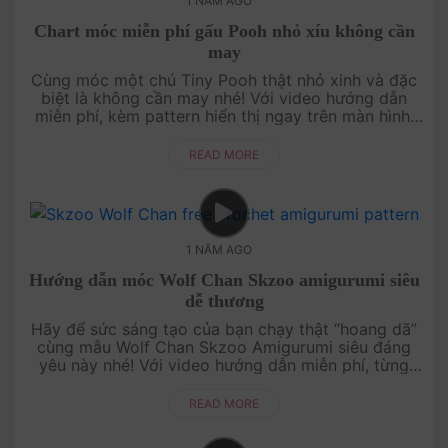
1 NĂM AGO
Chart móc miễn phí gấu Pooh nhỏ xíu không cần
may
Cùng móc một chú Tiny Pooh thật nhỏ xinh và đặc
biệt là không cần may nhé! Với video hướng dẫn
miễn phí, kèm pattern hiển thị ngay trên màn hình,
bạn sẽ dễ dàng làm theo từng bước từ đầu đến
cuối. Dù bạn là ng....
READ MORE
1 NĂM AGO
Hướng dẫn móc Wolf Chan Skzoo amigurumi siêu
dễ thương
Hãy để sức sáng tạo của bạn chạy thật “hoang dã”
cùng mẫu Wolf Chan Skzoo Amigurumi siêu đáng
yêu này nhé! Với video hướng dẫn miễn phí, từng
bước đều được giải thích dễ hiểu, phù hợp cho cả
người mới bắt đầu.....
READ MORE