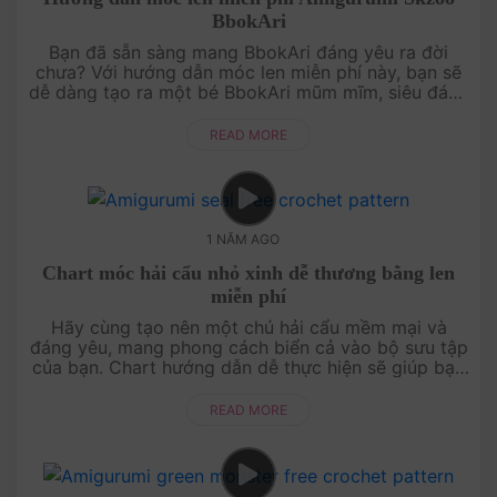
BbokAri
Bạn đã sẵn sàng mang BbokAri đáng yêu ra đời
chưa? Với hướng dẫn móc len miễn phí này, bạn sẽ
dễ dàng tạo ra một bé BbokAri mũm mĩm, siêu đáng
yêu. Dù bạn mới bắt đầu hay đã có kinh nghiệm,
video hướng dẫn c....
READ MORE
1 NĂM AGO
Chart móc hải cẩu nhỏ xinh dễ thương bằng len
miễn phí
Hãy cùng tạo nên một chú hải cẩu mềm mại và
đáng yêu, mang phong cách biển cả vào bộ sưu tập
của bạn. Chart hướng dẫn dễ thực hiện sẽ giúp bạn
hoàn thành món quà hoặc món đồ trang trí ấn
tượng. Bắt tay vào m....
READ MORE