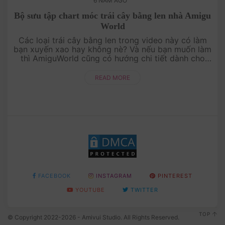
6 NĂM AGO
Bộ sưu tập chart móc trái cây bằng len nhà Amigu
World
Các loại trái cây bằng len trong video này có làm
bạn xuyến xao hay không nè? Và nếu bạn muốn làm
thì AmiguWorld cũng có hướng chi tiết dành cho
bạn đó nhé! Tìm tất cả chart móc miễn phí ....
READ MORE
FACEBOOK
INSTAGRAM
PINTEREST
YOUTUBE
TWITTER
TOP
© Copyright 2022-2026 - Amivui Studio. All Rights Reserved.