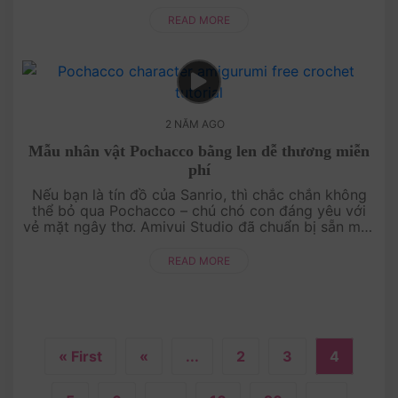
ra nhân vật dễ thương này từ len. Từng mũi móc
được chỉ dẫn tỉ mỉ, giúp....
READ MORE
2 NĂM AGO
Mẫu nhân vật Pochacco bằng len dễ thương miễn
phí
Nếu bạn là tín đồ của Sanrio, thì chắc chắn không
thể bỏ qua Pochacco – chú chó con đáng yêu với
vẻ mặt ngây thơ. Amivui Studio đã chuẩn bị sẵn một
chart móc miễn phí giúp bạn dễ dàng tự tay tạo ra
nhâ....
READ MORE
« First
«
...
2
3
4