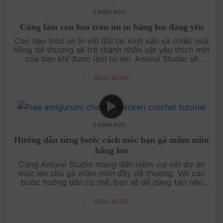
2 NĂM AGO
Cùng làm con heo tròn ủn ỉn bằng len đáng yêu
Con heo tròn ủn ỉn với đôi tai xinh xắn và chiếc mũi
hồng dễ thương sẽ trở thành nhân vật yêu thích mới
của bạn khi được làm từ len. Amivui Studio sẽ
hướng dẫn bạn cách móc từng chi tiết từ thân tròn
đến chân ngắn mập....
READ MORE
2 NĂM AGO
Hướng dẫn từng bước cách móc bạn gà mũm mĩm
bằng len
Cùng Amivui Studio mang đến niềm vui với dự án
móc len chú gà mũm mĩm đầy dễ thương. Với các
bước hướng dẫn cụ thể, bạn sẽ dễ dàng tạo nên
một chú gà với thân hình tròn trịa, đôi cánh nhỏ
xinh, và gương mặt cực kỳ đán....
READ MORE