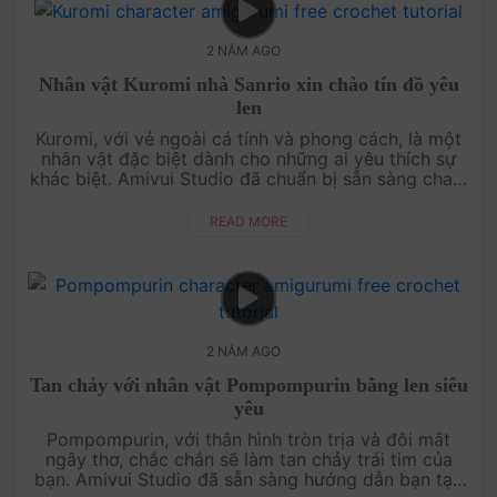
2 NĂM AGO
Nhân vật Kuromi nhà Sanrio xin chào tín đồ yêu
len
Kuromi, với vẻ ngoài cá tính và phong cách, là một
nhân vật đặc biệt dành cho những ai yêu thích sự
khác biệt. Amivui Studio đã chuẩn bị sẵn sàng chart
móc miễn phí giúp bạn tự tay tạo ra Kuromi từ len.
Với hướng dẫn ....
READ MORE
2 NĂM AGO
Tan chảy với nhân vật Pompompurin bằng len siêu
yêu
Pompompurin, với thân hình tròn trịa và đôi mắt
ngây thơ, chắc chắn sẽ làm tan chảy trái tim của
bạn. Amivui Studio đã sẵn sàng hướng dẫn bạn tạo