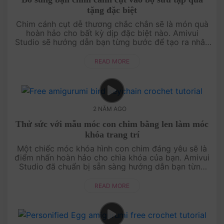
tặng đặc biệt
Chim cánh cụt dễ thương chắc chắn sẽ là món quà
hoàn hảo cho bất kỳ dịp đặc biệt nào. Amivui
Studio sẽ hướng dẫn bạn từng bước để tạo ra nhân
vật này từ len, từ việc chọn màu sắc cho đến từng
mũi móc chi tiết. Đây khô....
READ MORE
2 NĂM AGO
Thử sức với mẫu móc con chim bằng len làm móc
khóa trang trí
Một chiếc móc khóa hình con chim đáng yêu sẽ là
điểm nhấn hoàn hảo cho chìa khóa của bạn. Amivui
Studio đã chuẩn bị sẵn sàng hướng dẫn bạn từng
bước để thực hiện dự án này từ len. Với mẫu móc
đơn giản nhưng tinh tế, b....
READ MORE