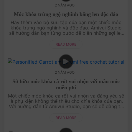
2 NĂM AGO
Móc khóa trứng ngộ nghĩnh bằng len độc đáo
Hãy thêm vào bộ sưu tập của bạn một chiếc móc
khóa trứng ngộ nghĩnh và độc đáo. Amivui Studio
sẽ hướng dẫn bạn từng bước để biến những sợi len
thành một chiếc móc khóa dễ thương mà ai cũng
muốn có. Dự án này không chỉ....
READ MORE
2 NĂM AGO
Sở hữu móc khóa cà rốt vui nhộn với mẫu móc
miễn phí
Một chiếc móc khóa cà rốt vui nhộn và đáng yêu sẽ
là phụ kiện không thể thiếu cho chìa khóa của bạn.
Với hướng dẫn từ Amivui Studio, bạn sẽ dễ dàng tự
tay móc một chiếc móc khóa độc đáo từ những sợi
len. Từng bước thự....
READ MORE