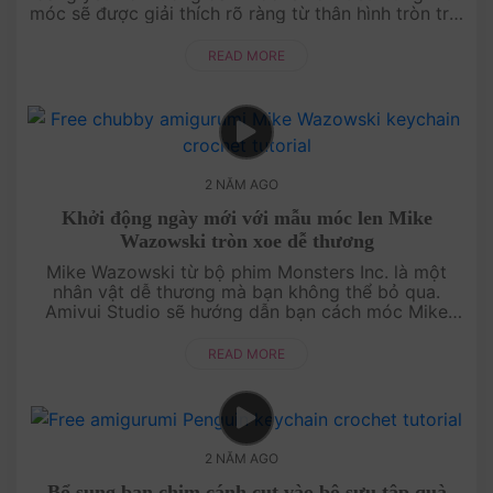
móc sẽ được giải thích rõ ràng từ thân hình tròn trịa
đến đôi cánh nhỏ xinh. Chú gà này không chỉ dễ
thương mà còn là một ....
READ MORE
2 NĂM AGO
Khởi động ngày mới với mẫu móc len Mike
Wazowski tròn xoe dễ thương
Mike Wazowski từ bộ phim Monsters Inc. là một
nhân vật dễ thương mà bạn không thể bỏ qua.
Amivui Studio sẽ hướng dẫn bạn cách móc Mike
Wazowski tròn xoe và đáng yêu này từ len, giúp
khởi động ngày mới với sự sáng tạo ....
READ MORE
2 NĂM AGO
Bổ sung bạn chim cánh cụt vào bộ sưu tập quà