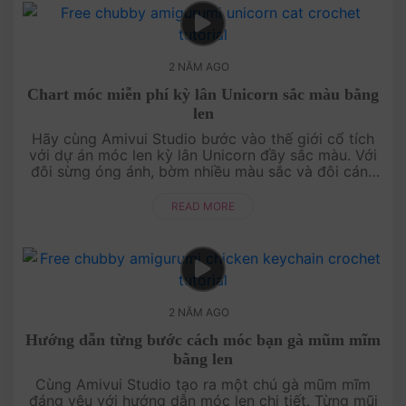
2 NĂM AGO
Chart móc miễn phí kỳ lân Unicorn sắc màu bằng
len
Hãy cùng Amivui Studio bước vào thế giới cổ tích
với dự án móc len kỳ lân Unicorn đầy sắc màu. Với
đôi sừng óng ánh, bờm nhiều màu sắc và đôi cánh
nhỏ xinh, chú kỳ lân này sẽ trở thành một món đồ
chơi hoặc v....
READ MORE
2 NĂM AGO
Hướng dẫn từng bước cách móc bạn gà mũm mĩm
bằng len
Cùng Amivui Studio tạo ra một chú gà mũm mĩm
đáng yêu với hướng dẫn móc len chi tiết. Từng mũi