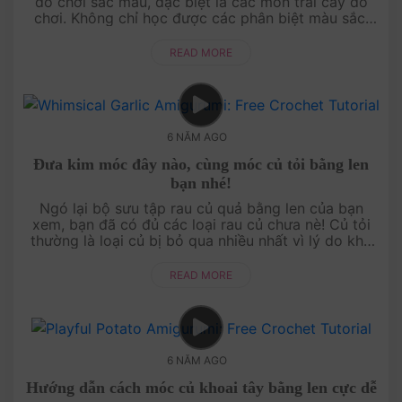
đồ chơi sắc màu, đặc biệt là các món trái cây đồ
chơi. Không chỉ học được các phân biệt màu sắc,
tên gọi, phát huy trí tưởng tượng, ca....
READ MORE
6 NĂM AGO
Đưa kim móc đây nào, cùng móc củ tỏi bằng len
bạn nhé!
Ngó lại bộ sưu tập rau củ quả bằng len của bạn
xem, bạn đã có đủ các loại rau củ chưa nè! Củ tỏi
thường là loại củ bị bỏ qua nhiều nhất vì lý do khó
móc. Bạn ơi! Móc củ tỏi bằng len....
READ MORE
6 NĂM AGO
Hướng dẫn cách móc củ khoai tây bằng len cực dễ