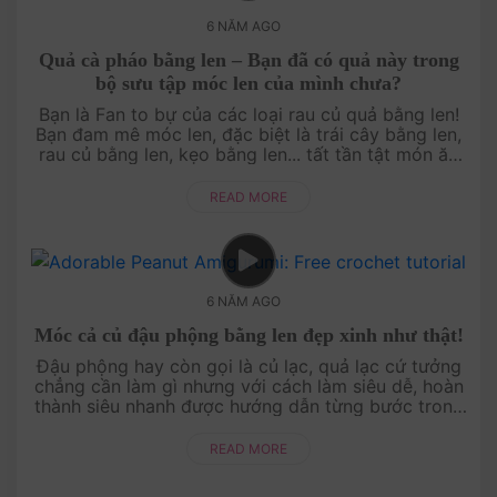
6 NĂM AGO
Quả cà pháo bằng len – Bạn đã có quả này trong
bộ sưu tập móc len của mình chưa?
Bạn là Fan to bự của các loại rau củ quả bằng len!
Bạn đam mê móc len, đặc biệt là trái cây bằng len,
rau củ bằng len, kẹo bằng len... tất tần tật món ăn
ngon lành được làm bằng len luôn hâ....
READ MORE
6 NĂM AGO
Móc cả củ đậu phộng bằng len đẹp xinh như thật!
Đậu phộng hay còn gọi là củ lạc, quả lạc cứ tưởng
chẳng cần làm gì nhưng với cách làm siêu dễ, hoàn
thành siêu nhanh được hướng dẫn từng bước trong
video này, ngại chi mà không thử làm v....
READ MORE