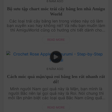
6 NĂM AGO
Bộ sưu tập chart móc trái cây bằng len nhà Amigu
World
Các loại trái cây bằng len trong video này có làm
bạn xuyến xao hay không nè? Và nếu bạn muốn làm
thì AmiguWorld cũng có hướng chi tiết dành cho
bạn đó nhé! Tìm tất cả chart móc miễn phí ....
READ MORE
6 NĂM AGO
Cách móc quả mận/quả roi bằng len rất nhanh rất
dễ!
Mình người Nam gọi quả này là Mận, bạn mình là
người Bắc nên lại gọi quả này là Roi. Nói chung thì
mỗi lần phân biệt các loại quả Bắc Nam cũng quấn
quéo lắm á. Bạn có thích mẫu mận/....
READ MORE