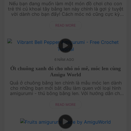
Nếu bạn đang muốn làm một món đồ chơi cho con
trẻ thì củ khoai tây bằng len này chính là gợi ý tuyệt
vời dành cho bạn đấy! Cách móc nó cũng cực kỳ
đơn giản và nhanh nữa.Chào mừng bạn đến với thế
giới....
READ MORE
6 NĂM AGO
Ớt chuông xanh đỏ cho nhỏ nó mê, móc len cùng
Amigu World
Quả ở chuông bằng len chính là mẫu móc len dành
cho những bạn mới bắt đầu làm quen với loại hình
amigurumi - thú bông bằng len. Với hướng dẫn chi
tiết này, bạn có thể dễ dàng tự tay móc ....
READ MORE