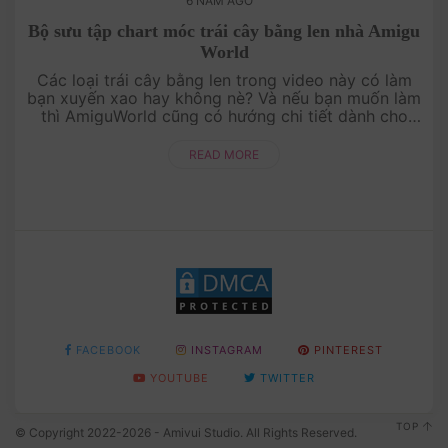
6 NĂM AGO
Bộ sưu tập chart móc trái cây bằng len nhà Amigu
World
Các loại trái cây bằng len trong video này có làm
bạn xuyến xao hay không nè? Và nếu bạn muốn làm
thì AmiguWorld cũng có hướng chi tiết dành cho
bạn đó nhé! Tìm tất cả chart móc miễn phí ....
READ MORE
FACEBOOK
INSTAGRAM
PINTEREST
YOUTUBE
TWITTER
TOP
© Copyright 2022-2026 - Amivui Studio. All Rights Reserved.