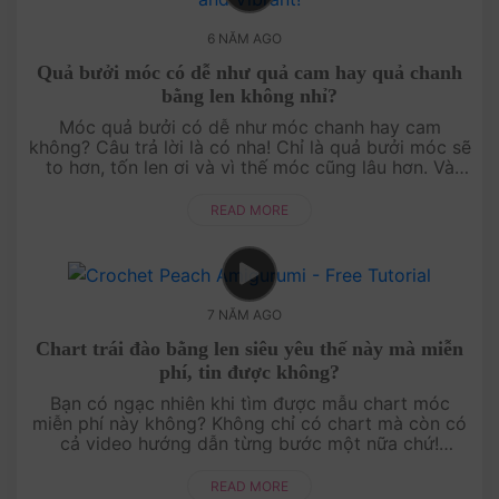
6 NĂM AGO
Quả bưởi móc có dễ như quả cam hay quả chanh
bằng len không nhỉ?
Móc quả bưởi có dễ như móc chanh hay cam
không? Câu trả lời là có nha! Chỉ là quả bưởi móc sẽ
to hơn, tốn len ơi và vì thế móc cũng lâu hơn. Và
các móc lá cũng như cuống sẽ cần cấp độ, ....
READ MORE
7 NĂM AGO
Chart trái đào bằng len siêu yêu thế này mà miễn
phí, tin được không?
Bạn có ngạc nhiên khi tìm được mẫu chart móc
miễn phí này không? Không chỉ có chart mà còn có
cả video hướng dẫn từng bước một nữa chứ!
AmiguWorld không chỉ có mẫu trái đào bằng len này
đ....
READ MORE