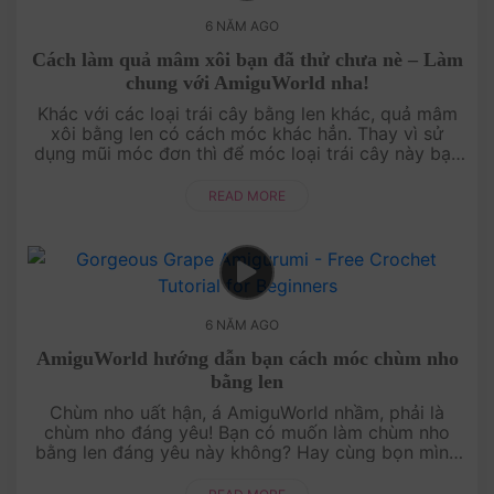
6 NĂM AGO
Cách làm quả mâm xôi bạn đã thử chưa nè – Làm
chung với AmiguWorld nha!
Khác với các loại trái cây bằng len khác, quả mâm
xôi bằng len có cách móc khác hẳn. Thay vì sử
dụng mũi móc đơn thì để móc loại trái cây này bạn
cần sử dụng mũi móc hạt bắp. Nếu bạn....
READ MORE
6 NĂM AGO
AmiguWorld hướng dẫn bạn cách móc chùm nho
bằng len
Chùm nho uất hận, á AmiguWorld nhầm, phải là
chùm nho đáng yêu! Bạn có muốn làm chùm nho
bằng len đáng yêu này không? Hay cùng bọn mình
làm ngay, bạn có ưng không!Chào mừng bạn....