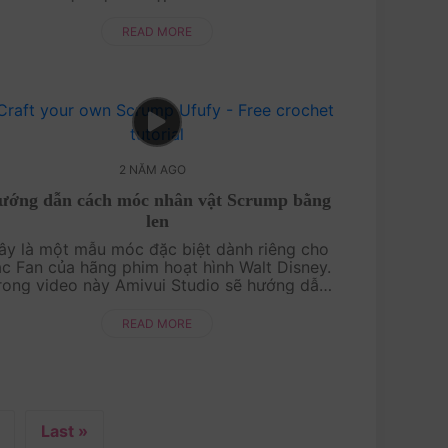
ời bạn" thì không thể bỏ qua người bạn này.
Cùng ....
READ MORE
2 NĂM AGO
ớng dẫn cách móc nhân vật Scrump bằng
len
y là một mẫu móc đặc biệt dành riêng cho
́c Fan của hãng phim hoạt hình Walt Disney.
rong video này Amivui Studio sẽ hướng dẫn
c bạn thật chi tiết từng bước và thật chậm rãi
cách móc ....
READ MORE
Last »