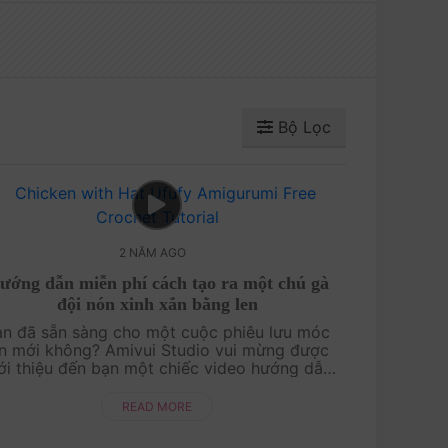
Bộ Lọc
2 NĂM AGO
ướng dẫn miễn phí cách tạo ra một chú gà
đội nón xinh xắn bằng len
ạn đã sẵn sàng cho một cuộc phiêu lưu móc
en mới không? Amivui Studio vui mừng được
ới thiệu đến bạn một chiếc video hướng dẫn
iễn phí cách tạo ra một chú gà đội nón xinh
xắn bằng len! Hãy tham gia vào cuộ....
READ MORE