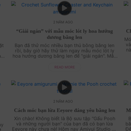
2 NĂM AGO
“Giải ngán” với mẫu móc lót ly hoa hướng
Ch
dương bằng len
Mó
và
̣t
Bạn đã thử móc nhiều bạn thú bông bằng len
nà
rồi, bây giờ hãy thử làm ngay mẫu móc lót ly
ma
ạt
hoa hướng dương bằng len để "giải ngán". Mẫu
êu
hoa hướng dương này cũng rất đơn giản, tuy
nhiên bạn phải thật sự chăm chú khi thực ....
READ MORE
2 NĂM AGO
Cách móc bạn lừa Eeyore đáng yêu bằng len
Mo
Xin chào! Không biết là Bộ sưu tập "Gấu Pooh
B
và những người bạn" của bạn đã có bạn lừa
bâ
̀y
Eeyore này chưa nè! Hôm nay Amivui Studio sẽ
Đê
t