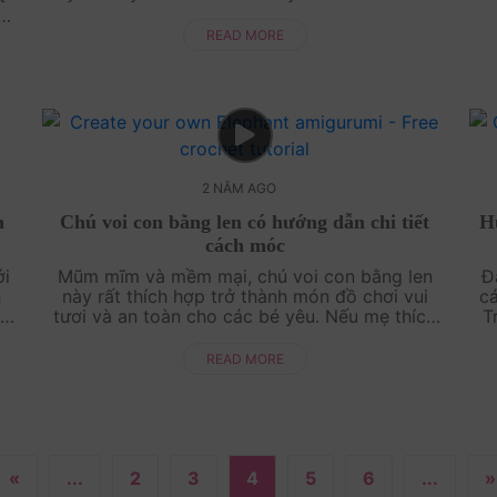
hướng dẫn các bạn cách móc bạn lừa Eeyore
ngư
và
bằng len đáng ....
ệc
READ MORE
2 NĂM AGO
h
Chú voi con bằng len có hướng dẫn chi tiết
Hư
cách móc
ới
Mũm mĩm và mềm mại, chú voi con bằng len
Đâ
h
này rất thích hợp trở thành món đồ chơi vui
ca
ơn
tươi và an toàn cho các bé yêu. Nếu mẹ thích
T
ết
chú voi con này, thì hãy cùng Amivui Studio
cá
xem video hướng....
READ MORE
«
...
2
3
4
5
6
...
»