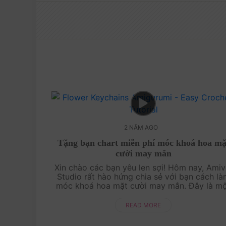
2 NĂM AGO
Tặng bạn chart miễn phí móc khoá hoa mặ
cười may mắn
Xin chào các bạn yêu len sợi! Hôm nay, Amiv
Studio rất hào hứng chia sẻ với bạn cách la
móc khoá hoa mặt cười may mắn. Đây là m
dự án nhỏ nhắn nhưng vô cùng ý nghĩa, ma
lại niềm vui và may mắn cho người nhận. ...
READ MORE