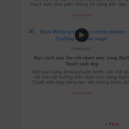
chart móc đơn giản nhưng vô cùng độc đáo 
dễ thương. Cùng trải nghiệm niềm vui của vi
tạo ra những món đ....
READ MORE
2 NĂM AGO
Học cách móc len với chart móc nàng Bạc
Tuyết xinh đẹp
Mời bạn cùng Amivuistudio bước vào thế gi
cổ tích với hướng dẫn cách móc nàng Bạc
Tuyết xinh đẹp bằng len. Với những bước đ
giản và dễ làm, bạn sẽ tạo ra một Bạch Tuy
xinh xắn, trở thành điểm nhấn hoàn h....
READ MORE
« First