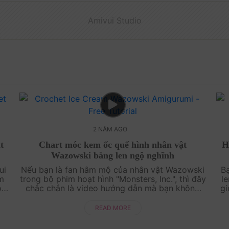
Amivui Studio
2 NĂM AGO
t
Chart móc kem ốc quế hình nhân vật
H
Wazowski bằng len ngộ nghĩnh
ui
Nếu bạn là fan hâm mộ của nhân vật Wazowski
B
̀m
trong bộ phim hoạt hình "Monsters, Inc.", thì đây
l
ột
chắc chắn là video hướng dẫn mà bạn không
gi
ng
thể bỏ qua! Hãy cùng Amivuistudio móc len
m
.
một chiếc kem ốc quế hình nhân vật Wazo....
READ MORE