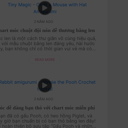
2 NĂM AGO
art móc chuột đội nón dễ thương bằng len
c len là một cách thư giãn vô cùng hiệu quả,
 với mẫu chuột bằng len đáng yêu, hài hước
y, bạn không chỉ có thời gian vui vẻ mà còn
ng lại thành quả đáng kinh ngạc. Đừng chần
chừ nữa, hãy thực hiện mẫu móc này....
READ MORE
2 NĂM AGO
́c dễ dàng bạn thỏ với chart móc miễn phí
ạn đã có gấu Pooh, có heo hồng Piglet, và
y giờ bạn chuẩn bị có bạn thỏ bằng len đây!
̉ hoàn thiện bộ sưu tập "Gấu Pooh và những