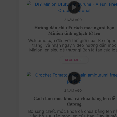
2 NĂM AGO
Hướng dẫn chi tiết cách móc người bạn
Minion tinh nghịch từ len
Welcome bạn đến với thế giới của "Kẻ cắp mă
trang" và nhận ngay video hướng dẫn móc
Minion len siêu dễ thương! Bạn là fan của lo
phim Despicable Me? Hay bạn chỉ đơn giản y
thích những mẫu thú bông ngộ n....
READ MORE
2 NĂM AGO
Cách làm móc khoá cà chua bằng len dễ
thương
Bổ sung chiếc móc khoá cà chua bằng len na
vào bộ sưu tập móc len của bạn. Đây là mộ