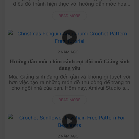
điều đó thành hiện thực với hướng dẫn móc hoa
hồng bằng len đầy sáng tạo. Chỉ cần một ít thời
gian và sự ....
READ MORE
2 NĂM AGO
Hướng dẫn móc chim cánh cụt đội mũ Giáng sinh
đáng yêu
Mùa Giáng sinh đang đến gần và không gì tuyệt vời
hơn việc tạo ra những món đồ thủ công để trang trí
cho ngôi nhà của bạn. Hôm nay, Amivui Studio sẽ
hướng dẫn bạn cách móc một chú chim cánh cụt
đội mũ ....
READ MORE
2 NĂM AGO