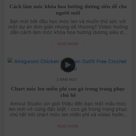
Cách làm móc khóa hoa hướng dương siêu dễ cho
người mới
Bạn mới bắt đầu học móc len và muốn thử sức với
một dự án đơn giản nhưng dễ thương? Video hướng
dẫn cách làm móc khóa hoa hướng dương siêu dễ
của Amivui Studio chính là dành cho bạn! Với hướng
dẫn từng bước ....
READ MORE
2 NĂM AGO
Chart móc len miễn phí con gà trong trang phục
chú hề
Amivui Studio xin giới thiệu đến bạn một mẫu móc
len mới vô cùng đặc biệt - con gà trong trang phục
chú hề! Với chart móc len miễn phí và video hướng
dẫn chi tiết, bạn sẽ có thể tạo ra một nhân vật độc
đáo và vui nhộn....
READ MORE