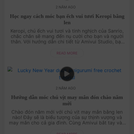
2 NĂM AGO
Học ngay cách móc bạn ếch vui tươi Keropi bằng
len
Keropi, chú ếch vui tươi và tinh nghịch của Sanrio,
chắc chắn sẽ mang đến nụ cười cho bạn và người
thân. Với hướng dẫn chi tiết từ Amivui Studio, bạn
sẽ dễ dàng biến những sợi len màu sắc thành một
nhân vật đầy sức số....
READ MORE
2 NĂM AGO
Hướng dẫn móc chú vịt may mắn đón chào năm
mới
Chào đón năm mới với chú vịt may mắn bằng len
nào! Đây sẽ là biểu tượng của sự thịnh vượng và
may mắn cho cả gia đình. Cùng Amivui bắt tay vào
thực hiện và mang đến không khí vui tươi cho ngày
đầu năm nhé!....