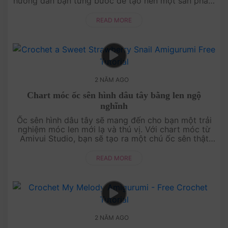
hướng dẫn bạn từng bước để tạo nên một sản phẩm
đẹp mắt và độc đáo. Hãy cùng chúng tôi bắt tay
vào làm ngay nhé!....
READ MORE
2 NĂM AGO
Chart móc ốc sên hình dâu tây bằng len ngộ
nghĩnh
Ốc sên hình dâu tây sẽ mang đến cho bạn một trải
nghiệm móc len mới lạ và thú vị. Với chart móc từ
Amivui Studio, bạn sẽ tạo ra một chú ốc sên thật
ngộ nghĩnh và đáng yêu. Hãy cùng nhau bắt tay vào
làm ngay nhé!....
READ MORE
2 NĂM AGO