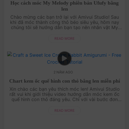
Học cách móc My Melody phiên bản Ufufy bằng
len
Chào mừng các bạn trở lại với Amivui Studio! Sau
khi đã móc thành công thỏ béo siêu yêu, hôm nay
chúng tôi sẽ hướng dẫn bạn tạo nên nhân vật My
Melody phiên bản Ufufy. Với hình dáng tròn tròn và
gương mặt đáng yêu, My....
READ MORE
2 NĂM AGO
Chart kem ốc quế hình con thỏ bằng len miễn phí
Xin chào các bạn yêu thích móc len! Amivui Studio
rất vui khi giới thiệu video hướng dẫn móc kem ốc
quế hình con thỏ đáng yêu. Chỉ với vài bước đơn
giản và một chút khéo léo, bạn sẽ tạo ra một chiếc
kem ốc quế mềm mại....
READ MORE