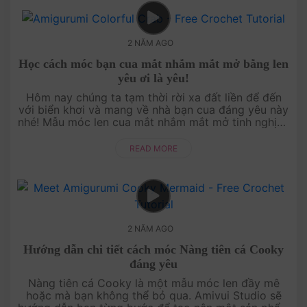
2 NĂM AGO
Học cách móc bạn cua mắt nhắm mắt mở bằng len
yêu ơi là yêu!
Hôm nay chúng ta tạm thời rời xa đất liền để đến
với biển khơi và mang về nhà bạn cua đáng yêu này
nhé! Mẫu móc len cua mắt nhắm mắt mở tinh nghịch
này cực kỳ dễ thương, thích hợp cho những bạn yêu
thích sự s....
READ MORE
2 NĂM AGO
Hướng dẫn chi tiết cách móc Nàng tiên cá Cooky
đáng yêu
Nàng tiên cá Cooky là một mẫu móc len đầy mê
hoặc mà bạn không thể bỏ qua. Amivui Studio sẽ