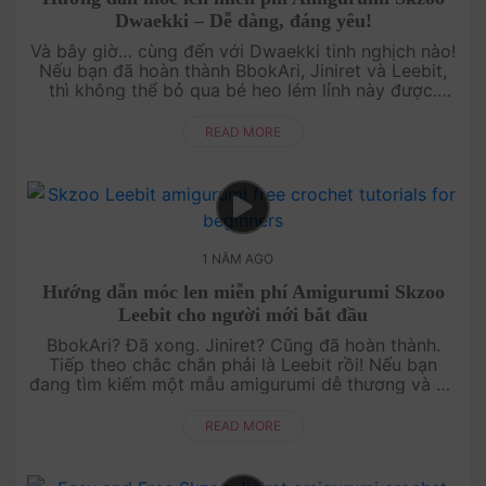
Dwaekki – Dễ dàng, đáng yêu!
Và bây giờ… cùng đến với Dwaekki tinh nghịch nào!
Nếu bạn đã hoàn thành BbokAri, Jiniret và Leebit,
thì không thể bỏ qua bé heo lém lỉnh này được.
Hướng dẫn móc len miễn phí sẽ giúp bạn từng bước
tạo ra một Dw....
READ MORE
1 NĂM AGO
Hướng dẫn móc len miễn phí Amigurumi Skzoo
Leebit cho người mới bắt đầu
BbokAri? Đã xong. Jiniret? Cũng đã hoàn thành.
Tiếp theo chắc chắn phải là Leebit rồi! Nếu bạn
đang tìm kiếm một mẫu amigurumi dễ thương và dễ
thực hiện, thì đây chính là lựa chọn hoàn hảo.
Hướng dẫn chi tiết,....
READ MORE