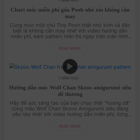
1 NĂM AGO
Chart móc miễn phí gấu Pooh nhỏ xíu không cần
may
Cùng móc một chú Tiny Pooh thật nhỏ xinh và đặc
biệt là không cần may nhé! Với video hướng dẫn
miễn phí, kèm pattern hiển thị ngay trên màn hình,
bạn sẽ dễ dàng làm theo từng bước từ đầu đến
cuối. Dù bạn là ng....
READ MORE
1 NĂM AGO
Hướng dẫn móc Wolf Chan Skzoo amigurumi siêu
dễ thương
Hãy để sức sáng tạo của bạn chạy thật “hoang dã”
cùng mẫu Wolf Chan Skzoo Amigurumi siêu đáng
yêu này nhé! Với video hướng dẫn miễn phí, từng
bước đều được giải thích dễ hiểu, phù hợp cho cả
người mới bắt đầu.....
READ MORE