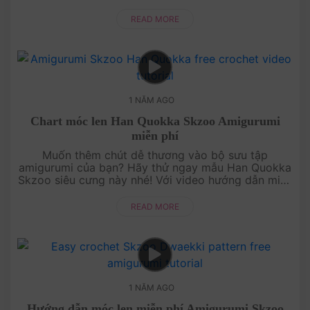
án tiếp theo bạn không thể bỏ lỡ. Với video hướng
dẫn chi ti....
READ MORE
1 NĂM AGO
Chart móc len Han Quokka Skzoo Amigurumi
miễn phí
Muốn thêm chút dễ thương vào bộ sưu tập
amigurumi của bạn? Hãy thử ngay mẫu Han Quokka
Skzoo siêu cưng này nhé! Với video hướng dẫn miễn
phí, kèm theo pattern hiển thị rõ ngay trên màn hình,
bạn có thể dễ dàng....
READ MORE
1 NĂM AGO
Hướng dẫn móc len miễn phí Amigurumi Skzoo