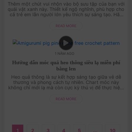
Thêm một chút vui nhộn vào bộ sưu tập của bạn với
quái vật xanh này. Thiết kế ngộ nghĩnh, phù hợp cho
cả trẻ em lẫn người lớn yêu thích sự sáng tạo. Hãy
thử ngay chart móc này để mang đến nụ cười cho
mọi người!....
READ MORE
1 NĂM AGO
Hướng dẫn móc quả heo thông siêu lạ miễn phí
bằng len
Heo quả thông là sự kết hợp sáng tạo giữa vẻ dễ
thương và phong cách tự nhiên. Chart móc này
không chỉ mới lạ mà còn cực kỳ thú vị để thực hiện.
Hãy khám phá ngay cách tạo ra món đồ trang trí
độc đáo cho mùa đông này!....
READ MORE
1
2
3
4
5
...
10