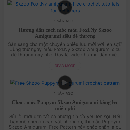
1 NĂM AGO
Hướng dẫn cách móc mẫu Foxl.Ny Skzoo
Amigurumi siêu dễ thương
Sẵn sàng cho một chuyến phiêu lưu mới với len sợi?
Cùng thử ngay mẫu Foxl.Ny Skzoo Amigurumi siêu
dễ thương này nhé! Đây là video hướng dẫn miễn
phí, được thiết kế riêng cho người mới bắt đầu, với
từng mũi móc....
READ MORE
1 NĂM AGO
Chart móc Puppym Skzoo Amigurumi bằng len
miễn phí
Gửi lời mời đến tất cả những tín đồ yêu len sợi! Nếu
bạn mê những nhân vật nhỏ xinh, thì mẫu Puppym
Skzoo Amigurumi Free Pattern này chắc chắn là dự