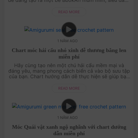
yêu. Dù bạn mới bắt đầu hay đã có kinh nghiệm,
video hướng dẫn c....
READ MORE
1 NĂM AGO
Chart móc hải cẩu nhỏ xinh dễ thương bằng len
miễn phí
Hãy cùng tạo nên một chú hải cẩu mềm mại và
đáng yêu, mang phong cách biển cả vào bộ sưu tập
của bạn. Chart hướng dẫn dễ thực hiện sẽ giúp bạn
hoàn thành món quà hoặc món đồ trang trí ấn
tượng. Bắt tay vào m....
READ MORE
1 NĂM AGO
Móc Quái vật xanh ngộ nghĩnh với chart dướng
dẫn miễn phí