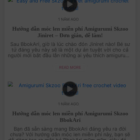
1 NĂM AGO
Hướng dẫn móc len miễn phí Amigurumi Skzoo
Jiniret – Đơn giản, dễ làm!
Sau BbokAri, giờ là lúc chào đón Jiniret nào! Bé sư
tử đáng yêu này sẽ là một dự án tuyệt vời cho cả
người mới bắt đầu lẫn những ai yêu thích amigurumi.
Hướng dẫn cực dễ hiểu, từng bước chi tiết giúp bạn
tạo....
READ MORE
1 NĂM AGO
Hướng dẫn móc len miễn phí Amigurumi Skzoo
BbokAri
Bạn đã sẵn sàng mang BbokAri đáng yêu ra đời
chưa? Với hướng dẫn móc len miễn phí này, bạn sẽ
dễ dàng tạo ra một bé BbokAri mũm mĩm, siêu đáng