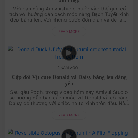
xinh đẹp
Mời bạn cùng Amivuistudio bước vào thế giới cổ
tích với hướng dẫn cách móc nàng Bạch Tuyết xinh
đẹp bằng len. Với những bước đơn giản và dễ làm,
bạn sẽ tạo ra một Bạch Tuyết xinh xắn, trở thành
điểm nhấn hoàn h....
READ MORE
2 NĂM AGO
Cặp đôi Vịt cute Donald và Daisy bằng len đáng
yêu
Sau gấu Pooh, trong video hôm nay Amivui Studio
sẽ hướng dẫn bạn cách móc vịt Donald và cô nàng
Daisy dễ thương với chiếc nơ to xinh trên đầu. Nào!
Cùng làm thôi với tụi mình nha!....
READ MORE