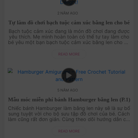
2 NĂM AGO
Tự làm đồ chơi bạch tuộc cảm xúc bằng len cho bé
Bạch tuộc cảm xúc đang là món đồ chơi đang được
yêu thích. Mẹ mình hoàn toàn có thể tự tay làm cho
bé yêu một bạn bạch tuộc cảm xúc bằng len cho bé
chơi. Điều đặc biệt là, bạn có thể t....
READ MORE
5 NĂM AGO
Mẫu móc miễn phí bánh Hamburger bằng len (P.1)
Chiếc bánh Hamburger làm bằng len này sẽ là sự bổ
sung tuyệt vời cho bộ sưu tập đồ chơi của bé. Cách
làm cũng rất đơn giản. Cùng theo dõi hướng dẫn chi
tiết trong video này nhé!Xem thêm >> Mẫu móc
miễn phí ....
READ MORE