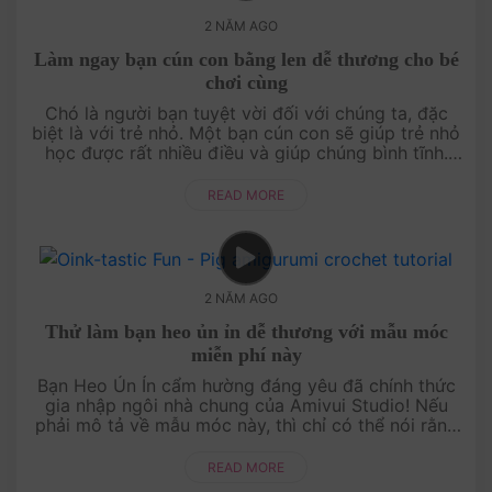
2 NĂM AGO
Làm ngay bạn cún con bằng len dễ thương cho bé
chơi cùng
Chó là người bạn tuyệt vời đối với chúng ta, đặc
biệt là với trẻ nhỏ. Một bạn cún con sẽ giúp trẻ nhỏ
học được rất nhiều điều và giúp chúng bình tĩnh.
Hãy thử làm ngay mẫu móc bạn cún con bằng len
này để làm người bạn....
READ MORE
2 NĂM AGO
Thử làm bạn heo ủn ỉn dễ thương với mẫu móc
miễn phí này
Bạn Heo Ủn Ỉn cẩm hường đáng yêu đã chính thức
gia nhập ngôi nhà chung của Amivui Studio! Nếu
phải mô tả về mẫu móc này, thì chỉ có thể nói rằng
nó quá dễ thương và dễ móc. Dù bạn đã thử nghiệm
nhiều mẫu móc trước đ....
READ MORE