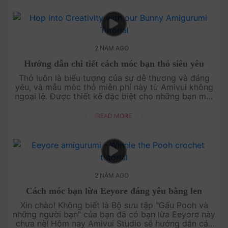
2 NĂM AGO
Hướng dẫn chi tiết cách móc bạn thỏ siêu yêu
Thỏ luôn là biểu tượng của sự dễ thương và đáng
yêu, và mẫu móc thỏ miễn phí này từ Amivui không
ngoại lệ. Được thiết kế đặc biệt cho những bạn mới
bắt đầu học móc len, nên nếu bạn là người mới,
đừng lo lắng, chỉ cần ....
READ MORE
2 NĂM AGO
Cách móc bạn lừa Eeyore đáng yêu bằng len
Xin chào! Không biết là Bộ sưu tập "Gấu Pooh và
những người bạn" của bạn đã có bạn lừa Eeyore này
chưa nè! Hôm nay Amivui Studio sẽ hướng dẫn các