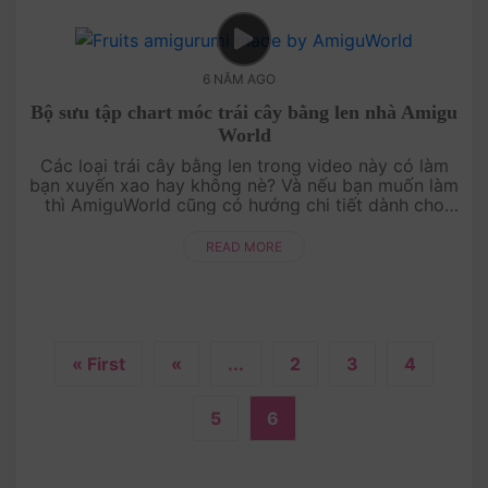
6 NĂM AGO
Bộ sưu tập chart móc trái cây bằng len nhà Amigu
World
Các loại trái cây bằng len trong video này có làm
bạn xuyến xao hay không nè? Và nếu bạn muốn làm
thì AmiguWorld cũng có hướng chi tiết dành cho
bạn đó nhé! Tìm tất cả chart móc miễn phí ....
READ MORE
« First
«
...
2
3
4
5
6