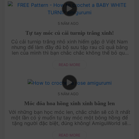
5 NĂM AGO
Tự tay móc củ cải turnip trắng xinh!
Củ cải turnip trắng nhỏ xinh hiếm gặp ở Việt Nam
nhưng để làm đầy đủ bộ sưu tập rau cũ quả bằng
len của mình thì bạn chắc chắc không thể bỏ qua
mẫu móc đáng yêu này. Bởi chúng rất dễ t....
READ MORE
5 NĂM AGO
Móc đóa hoa hồng xinh xinh bằng len
Với những bạn học móc len, chắc chắn sẽ có ít nhất
một lần có ý muốn tự tay móc một bông hồng để
tặng người đặc biệt, đúng không! AmiguWorld sẽ
giúp cho mong muốn đó thành hiện thức bă....
READ MORE