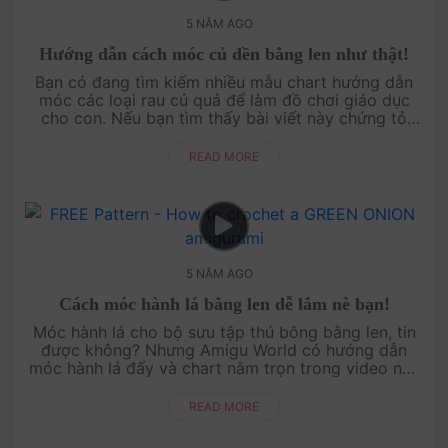
5 NĂM AGO
Hướng dẫn cách móc củ dền bằng len như thật!
Bạn có đang tìm kiếm nhiều mẫu chart hướng dẫn
móc các loại rau củ quả để làm đồ chơi giáo dục
cho con. Nếu bạn tìm thấy bài viết này chứng tỏ
bạn và Amigu World có duyên thật rồi! Hãy....
READ MORE
5 NĂM AGO
Cách móc hành lá bằng len dễ lắm nè bạn!
Móc hành lá cho bộ sưu tập thú bông bằng len, tin
được không? Nhưng Amigu World có hướng dẫn
móc hành lá đấy và chart nằm trọn trong video này
đây. Nếu bạn muốn một mẫu móc độc lạ để treo
b....
READ MORE