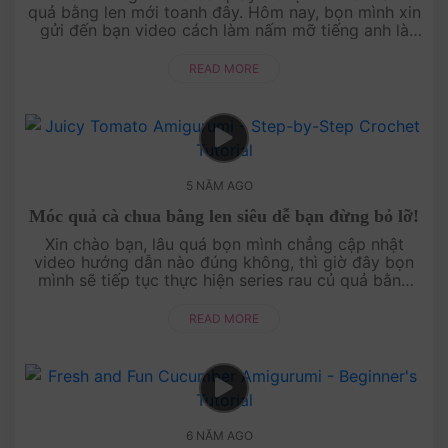
quả bằng len mới toanh đây. Hôm nay, bọn mình xin
gửi đến bạn video cách làm nấm mỡ tiếng anh là
button mushroom nhé! Cách làm cực kỳ đơn g....
READ MORE
5 NĂM AGO
Móc quả cà chua bằng len siêu dễ bạn đừng bỏ lỡ!
Xin chào bạn, lâu quá bọn mình chẳng cập nhật
video hướng dẫn nào đúng không, thì giờ đây bọn
mình sẽ tiếp tục thực hiện series rau củ quả bằng
len nhé! Và hôm nay nhà AmiguWorld chia sẻ vi....
READ MORE
6 NĂM AGO