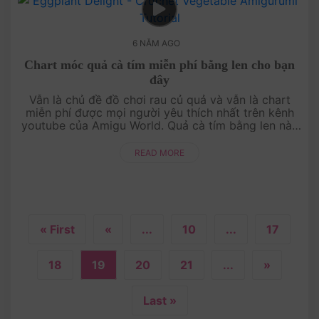
6 NĂM AGO
Chart móc quả cà tím miễn phí bằng len cho bạn
đây
Vẫn là chủ đề đồ chơi rau củ quả và vẫn là chart
miễn phí được mọi người yêu thích nhất trên kênh
youtube của Amigu World. Quả cà tím bằng len này
rất dễ làm nha, không khó tí nào cả. Chi....
READ MORE
« First
«
...
10
...
17
18
19
20
21
...
»
Last »