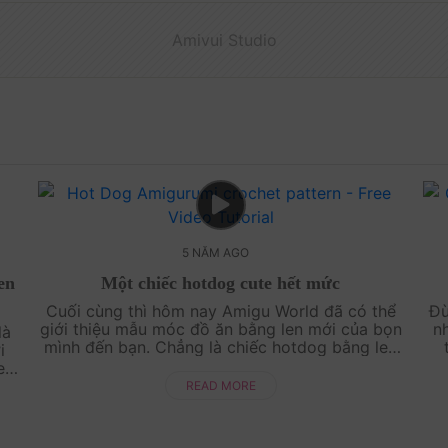
Amivui Studio
5 NĂM AGO
en
Một chiếc hotdog cute hết mức
Cuối cùng thì hôm nay Amigu World đã có thể
Đư
giới thiệu mẫu móc đồ ăn bằng len mới của bọn
nh
là
mình đến bạn. Chẳng là chiếc hotdog bằng len
i
này được rất nhiều bạn order nhưng hôm nay
h
eo
bọn mình m....
READ MORE