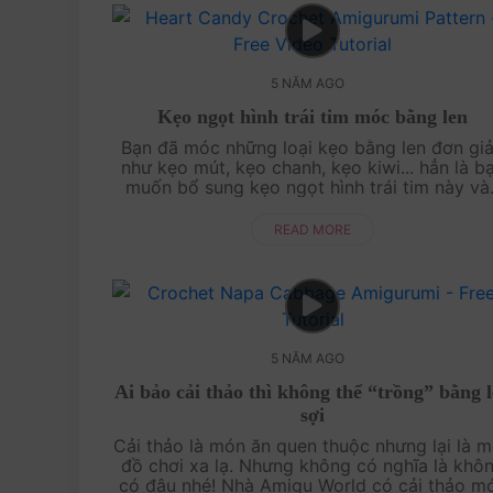
5 NĂM AGO
Kẹo ngọt hình trái tim móc bằng len
Bạn đã móc những loại kẹo bằng len đơn gia
như kẹo mút, kẹo chanh, kẹo kiwi... hẳn là ba
muốn bổ sung kẹo ngọt hình trái tim này va
bộ sưu tập của mình rồi. Cùng Amigu Worl
thực hiện....
READ MORE
5 NĂM AGO
Ai bảo cải thảo thì không thể “trồng” bằng 
sợi
Cải thảo là món ăn quen thuộc nhưng lại là m
đồ chơi xa lạ. Nhưng không có nghĩa là khô
có đâu nhé! Nhà Amigu World có cải thảo mo