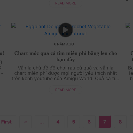
igu
c
READ MORE
6 NĂM AGO
o!
Chart móc quả cà tím miễn phí bằng len cho
Q
bạn đây
ng
p
Vẫn là chủ đề đồ chơi rau củ quả và vẫn là
Ba
chart miễn phí được mọi người yêu thích nhất
le
̉
trên kênh youtube của Amigu World. Quả cà tím
b
bằng len này rất dễ làm nha, không khó tí nào
t
cả. Chi....
READ MORE
 First
«
...
4
5
6
7
8