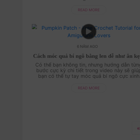
bằng len sợi nè. Ngoài cải thảo vườn nhà Am
World ....
READ MORE
6 NĂM AGO
Cách móc quả bí ngô bằng len dễ như ăn kẹ
Có thể bạn không tin, nhưng hướng dẫn từ
bước cực kỳ chi tiết trong video này sẽ giú
bạn có thể tự tay móc quả bí ngô cực xinh
luôn. Chỉ cần kiên nhẫn một xíu thôi cũng đu
khiến bạn ng....
READ MORE
«