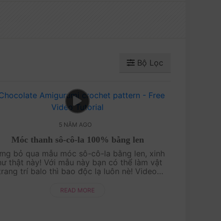
Bộ Lọc
5 NĂM AGO
Móc thanh sô-cô-la 100% bằng len
̀ng bỏ qua mẫu móc sô-cô-la bằng len, xinh
ư thật này! Với mẫu này bạn có thể làm vật
trang trí balo thì bao độc lạ luôn nè! Video
ướng dẫn chi tiết từng bước từng bước đơn
giản, dễ hi....
READ MORE