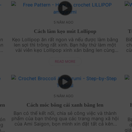
5 NĂM AGO
Cách làm kẹo mút Lollipop
T
̉n
Kẹo Lollipop ăn rất ngon và nếu được làm bằng
Bi
̣n
len sợi thì trông rất xinh. Bạn hãy thử làm một
ch
̀o
vài viên kẹo Lollipop xinh xăn bằng len cùng
cù
d
với AmiguWorld nhé! Video hướng dẫn cực chi
b
tiết có sẵn ở đây, bấm và xem ngay....
READ MORE
5 NĂM AGO
len
Cách móc bông cải xanh bằng len
Bạn có thể kết nối, chia sẻ công việc và thành
phẩm của bạn thông qua các trang mạng xã hội
ón
Ba
của Ami Saigon, bọn mình xin đặt tất cả kênh
ng
d
kết nối của Ami Saigon bên dưới nhé!....
́c
gia