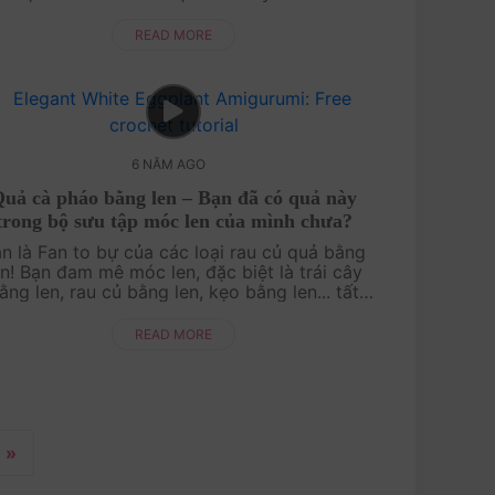
hứng tỏ bạn và Amigu World có duyên thật
rồi! Hãy....
READ MORE
6 NĂM AGO
uả cà pháo bằng len – Bạn đã có quả này
trong bộ sưu tập móc len của mình chưa?
̣n là Fan to bự của các loại rau củ quả bằng
n! Bạn đam mê móc len, đặc biệt là trái cây
ằng len, rau củ bằng len, kẹo bằng len... tất
ần tật món ăn ngon lành được làm bằng len
luôn hâ....
READ MORE
»