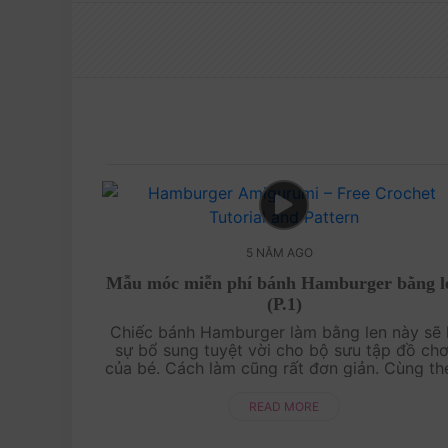
5 NĂM AGO
Mẫu móc miễn phí bánh Hamburger bằng l
(P.1)
Chiếc bánh Hamburger làm bằng len này sẽ 
sự bổ sung tuyệt vời cho bộ sưu tập đồ chơ
của bé. Cách làm cũng rất đơn giản. Cùng th
dõi hướng dẫn chi tiết trong video này
nhé!Xem thêm >> Mẫu móc miễn phí ....
READ MORE