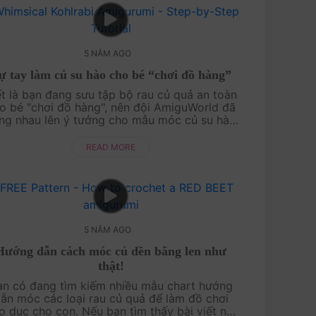
5 NĂM AGO
ự tay làm củ su hào cho bé “chơi đồ hàng”
ết là bạn đang sưu tập bộ rau củ quả an toàn
o bé "chơi đồ hàng", nên đội AmiguWorld đã
ng nhau lên ý tưởng cho mẫu móc củ su hào
ằng len đáng yêu này đây! Mom có thể học
cách làm với video hướng dẫn chi tiết t....
READ MORE
5 NĂM AGO
Hướng dẫn cách móc củ dền bằng len như
thật!
̣n có đang tìm kiếm nhiều mẫu chart hướng
ẫn móc các loại rau củ quả để làm đồ chơi
́o dục cho con. Nếu bạn tìm thấy bài viết này