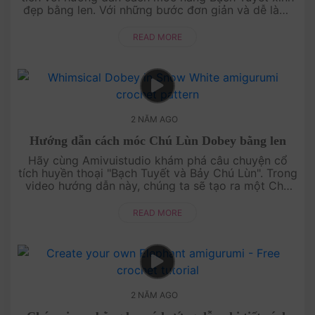
đẹp bằng len. Với những bước đơn giản và dễ làm,
bạn sẽ tạo ra một Bạch Tuyết xinh xắn, trở thành
điểm nhấn hoàn h....
READ MORE
2 NĂM AGO
Hướng dẫn cách móc Chú Lùn Dobey bằng len
Hãy cùng Amivuistudio khám phá câu chuyện cổ
tích huyền thoại "Bạch Tuyết và Bảy Chú Lùn". Trong
video hướng dẫn này, chúng ta sẽ tạo ra một Chú
Lùn Dobey bằng len đáng yêu với kỹ thuật móc len
đơn giản. Hãy tham g....
READ MORE
2 NĂM AGO