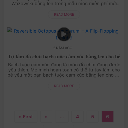
Wazowski bằng len trong mẫu móc miễn phí mới
nhất của tụi mình đấy! Đây là sản phẩm đầu t....
READ MORE
2 NĂM AGO
Tự làm đồ chơi bạch tuộc cảm xúc bằng len cho bé
Bạch tuộc cảm xúc đang là món đồ chơi đang được
yêu thích. Mẹ mình hoàn toàn có thể tự tay làm cho
bé yêu một bạn bạch tuộc cảm xúc bằng len cho bé
chơi. Điều đặc biệt là, bạn có thể t....
READ MORE
« First
«
...
4
5
6