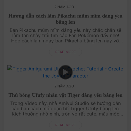
2 NĂM AGO
Hướng dẫn cách làm Pikachu mũm mĩm đáng yêu
bằng len
Bạn Pikachu mũm mĩm đáng yêu này chắc chắn sẽ
làm tan chảy trái tim các Fan Pokémon đấy nhé!
Học cách làm ngay bạn Pikachu bằng len này với
video hướng dẫn chi tiết của Amivui Studio làm
qua....
READ MORE
2 NĂM AGO
Thú bông Ufufy nhân vật Tiger đáng yêu bằng len
Trong Video này, nhà Amivui Studio sẽ hướng dẫn
các bạn cách móc bạn hổ Tigger Ufufy bằng len.
Kích thưởng nhỏ xinh, tròn vo rất cute, mẫu móc
này rất thích hợp để làm móc khoá trang trí ba....
READ MORE