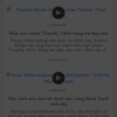
2 NĂM AGO
Mẫu móc chuột Timothy Ufufy bằng len đẹp mắt
Trong video hướng dẫn móc len hôm nay, Amivui
Studio sẽ cùng bạn học cách móc bạn chuột
Timothy Ufufy bằng len siêu yêu luôn. Mẫu này đòi
hỏi nhiều kỹ thuật móc len, nhưng bạn hoàn toàn có
thể....
READ MORE
2 NĂM AGO
Học cách móc len với chart móc nàng Bạch Tuyết
xinh đẹp
Mời bạn cùng Amivuistudio bước vào thế giới cổ
tích với hướng dẫn cách móc nàng Bạch Tuyết xinh