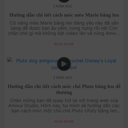
2 NĂM AGO
Hướng dẫn chi tiết cách móc mèo Marie bằng len
Cô nàng mèo Marie bằng len đáng yêu này đã sẵn
sàng để được bạn âu yếm, cưng nựng rồi nè! Còn
chần chờ gì mà không bật video lên và cùng Amivui
Studio móc ngay một bạn mèo để bầu bạn nhỉ....
READ MORE
2 NĂM AGO
Hướng dẫn chi tiết cách móc chó Pluto bằng len dễ
thương
Chào mừng bạn đã quay trở lại với trang web của
Amivui Studio. Hôm nay, tụi mình sẽ hướng dẫn các
bạn cách móc một chú chó Pluto Ufufy bằng len
cực dễ thương. Chú chó mũm mĩm này đang rất ....
READ MORE