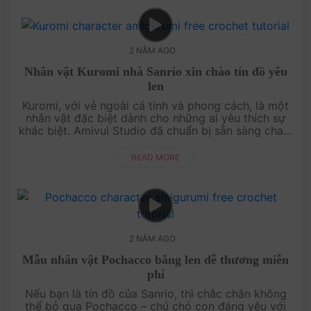
2 NĂM AGO
Nhân vật Kuromi nhà Sanrio xin chào tín đồ yêu
len
Kuromi, với vẻ ngoài cá tính và phong cách, là một
nhân vật đặc biệt dành cho những ai yêu thích sự
khác biệt. Amivui Studio đã chuẩn bị sẵn sàng chart
móc miễn phí giúp bạn tự tay tạo ra Kuromi từ len.
Với hướng dẫn ....
READ MORE
2 NĂM AGO
Mẫu nhân vật Pochacco bằng len dễ thương miễn
phí
Nếu bạn là tín đồ của Sanrio, thì chắc chắn không
thể bỏ qua Pochacco – chú chó con đáng yêu với