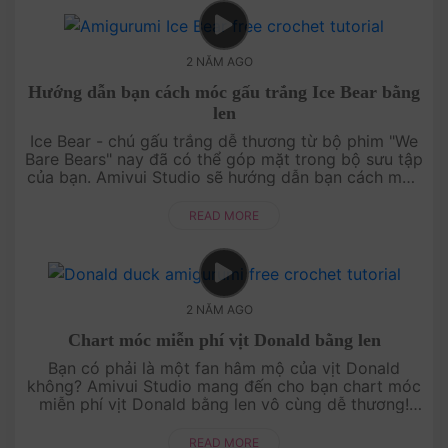
2 NĂM AGO
Hướng dẫn bạn cách móc gấu trắng Ice Bear bằng
len
Ice Bear - chú gấu trắng dễ thương từ bộ phim "We
Bare Bears" nay đã có thể góp mặt trong bộ sưu tập
của bạn. Amivui Studio sẽ hướng dẫn bạn cách móc
gấu trắng Ice Bear bằng len với các bước chi tiết....
READ MORE
2 NĂM AGO
Chart móc miễn phí vịt Donald bằng len
Bạn có phải là một fan hâm mộ của vịt Donald
không? Amivui Studio mang đến cho bạn chart móc
miễn phí vịt Donald bằng len vô cùng dễ thương!
Với những hướng dẫn chi tiết, tỉ mỉ, bạn sẽ dễ dàng
tạo ra m....
READ MORE