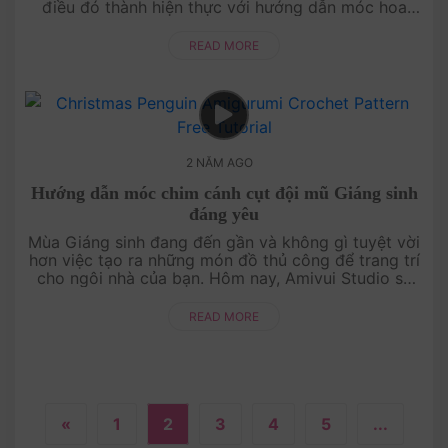
điều đó thành hiện thực với hướng dẫn móc hoa
hồng bằng len đầy sáng tạo. Chỉ cần một ít thời
gian và sự ....
READ MORE
2 NĂM AGO
Hướng dẫn móc chim cánh cụt đội mũ Giáng sinh
đáng yêu
Mùa Giáng sinh đang đến gần và không gì tuyệt vời
hơn việc tạo ra những món đồ thủ công để trang trí
cho ngôi nhà của bạn. Hôm nay, Amivui Studio sẽ
hướng dẫn bạn cách móc một chú chim cánh cụt
đội mũ ....
READ MORE
«
1
2
3
4
5
...