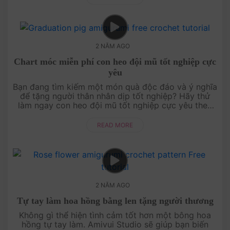
2 NĂM AGO
Chart móc miễn phí con heo đội mũ tốt nghiệp cực
yêu
Bạn đang tìm kiếm một món quà độc đáo và ý nghĩa
để tặng người thân nhân dịp tốt nghiệp? Hãy thử
làm ngay con heo đội mũ tốt nghiệp cực yêu theo
chart móc miễn phí từ Amivui Studio. Với thiết kế dễ
thư....
READ MORE
2 NĂM AGO
Tự tay làm hoa hồng bằng len tặng người thương
Không gì thể hiện tình cảm tốt hơn một bông hoa
hồng tự tay làm. Amivui Studio sẽ giúp bạn biến