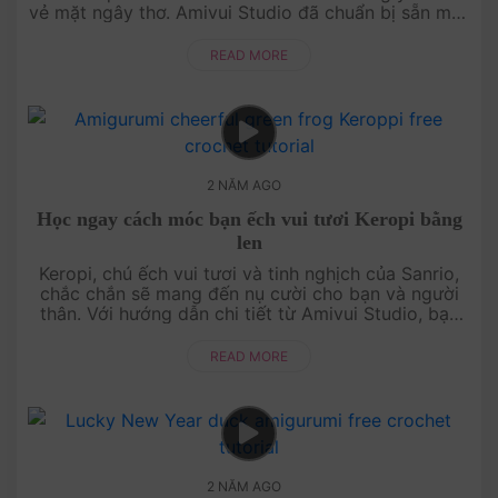
vẻ mặt ngây thơ. Amivui Studio đã chuẩn bị sẵn một
chart móc miễn phí giúp bạn dễ dàng tự tay tạo ra
nhâ....
READ MORE
2 NĂM AGO
Học ngay cách móc bạn ếch vui tươi Keropi bằng
len
Keropi, chú ếch vui tươi và tinh nghịch của Sanrio,
chắc chắn sẽ mang đến nụ cười cho bạn và người
thân. Với hướng dẫn chi tiết từ Amivui Studio, bạn
sẽ dễ dàng biến những sợi len màu sắc thành một
nhân vật đầy sức số....
READ MORE
2 NĂM AGO