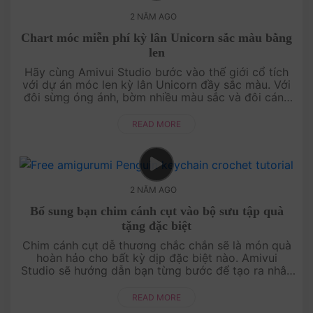
2 NĂM AGO
Chart móc miễn phí kỳ lân Unicorn sắc màu bằng
len
Hãy cùng Amivui Studio bước vào thế giới cổ tích
với dự án móc len kỳ lân Unicorn đầy sắc màu. Với
đôi sừng óng ánh, bờm nhiều màu sắc và đôi cánh
nhỏ xinh, chú kỳ lân này sẽ trở thành một món đồ
chơi hoặc v....
READ MORE
2 NĂM AGO
Bổ sung bạn chim cánh cụt vào bộ sưu tập quà
tặng đặc biệt
Chim cánh cụt dễ thương chắc chắn sẽ là món quà
hoàn hảo cho bất kỳ dịp đặc biệt nào. Amivui
Studio sẽ hướng dẫn bạn từng bước để tạo ra nhân
vật này từ len, từ việc chọn màu sắc cho đến từng
mũi móc chi tiết. Đây khô....
READ MORE