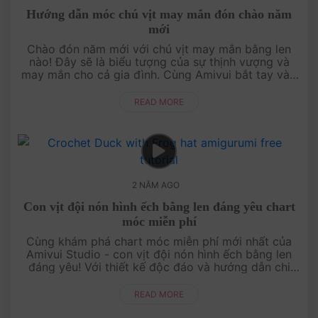
Hướng dẫn móc chú vịt may mắn đón chào năm
mới
Chào đón năm mới với chú vịt may mắn bằng len
nào! Đây sẽ là biểu tượng của sự thịnh vượng và
may mắn cho cả gia đình. Cùng Amivui bắt tay vào
thực hiện và mang đến không khí vui tươi cho ngày
đầu năm nhé!....
READ MORE
2 NĂM AGO
Con vịt đội nón hình ếch bằng len đáng yêu chart
móc miễn phí
Cùng khám phá chart móc miễn phí mới nhất của
Amivui Studio - con vịt đội nón hình ếch bằng len
đáng yêu! Với thiết kế độc đáo và hướng dẫn chi
tiết, bạn sẽ dễ dàng tạo ra một sản phẩm thú vị đ....
READ MORE