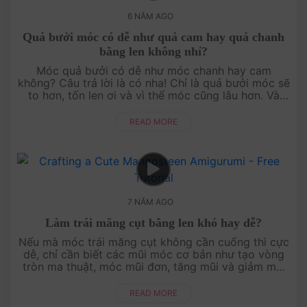
6 NĂM AGO
Quả bưởi móc có dễ như quả cam hay quả chanh
bằng len không nhỉ?
Móc quả bưởi có dễ như móc chanh hay cam
không? Câu trả lời là có nha! Chỉ là quả bưởi móc sẽ
to hơn, tốn len ơi và vì thế móc cũng lâu hơn. Và
các móc lá cũng như cuống sẽ cần cấp độ, ....
READ MORE
7 NĂM AGO
Làm trái măng cụt bằng len khó hay dễ?
Nếu mà móc trái măng cụt không cần cuống thì cực
dễ, chỉ cần biết các mũi móc cơ bản như tạo vòng
tròn ma thuật, móc mũi đơn, tăng mũi và giảm mũi
là có thể làm được dễ dàng. Nhưng mo....
READ MORE