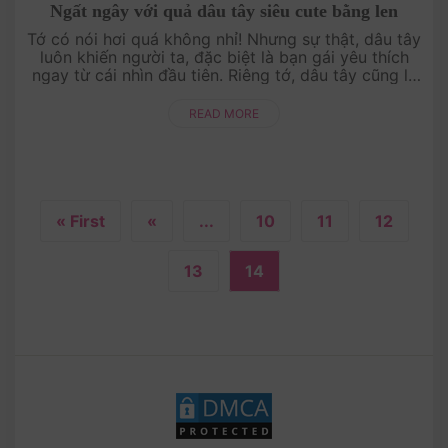
Ngất ngây với quả dâu tây siêu cute bằng len
Tớ có nói hơi quá không nhỉ! Nhưng sự thật, dâu tây
luôn khiến người ta, đặc biệt là bạn gái yêu thích
ngay từ cái nhìn đầu tiên. Riêng tớ, dâu tây cũng là
sản phẩm đầu tiên của bọn tớ khi ....
READ MORE
« First
«
...
10
11
12
13
14