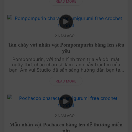
Với hướng dẫn ....
READ MORE
2 NĂM AGO
Tan chảy với nhân vật Pompompurin bằng len siêu
yêu
Pompompurin, với thân hình tròn trịa và đôi mắt
ngây thơ, chắc chắn sẽ làm tan chảy trái tim của
bạn. Amivui Studio đã sẵn sàng hướng dẫn bạn tạo
ra nhân vật dễ thương này từ len. Từng mũi móc
được chỉ dẫn tỉ mỉ, giúp....
READ MORE
2 NĂM AGO
Mẫu nhân vật Pochacco bằng len dễ thương miễn
phí