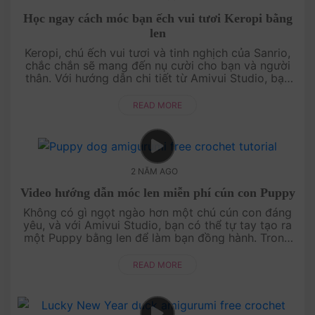
Học ngay cách móc bạn ếch vui tươi Keropi bằng
len
Keropi, chú ếch vui tươi và tinh nghịch của Sanrio,
chắc chắn sẽ mang đến nụ cười cho bạn và người
thân. Với hướng dẫn chi tiết từ Amivui Studio, bạn
sẽ dễ dàng biến những sợi len màu sắc thành một
nhân vật đầy sức số....
READ MORE
2 NĂM AGO
Video hướng dẫn móc len miễn phí cún con Puppy
Không có gì ngọt ngào hơn một chú cún con đáng
yêu, và với Amivui Studio, bạn có thể tự tay tạo ra
một Puppy bằng len để làm bạn đồng hành. Trong
video hướng dẫn miễn phí này, chúng tôi sẽ chỉ dẫn
bạn từng bước, từ vi....
READ MORE