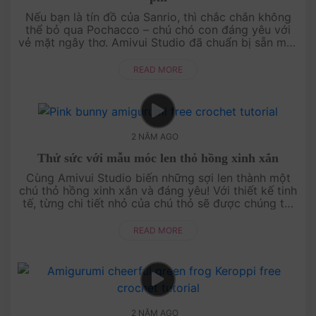
Nếu bạn là tín đồ của Sanrio, thì chắc chắn không
thể bỏ qua Pochacco – chú chó con đáng yêu với
vẻ mặt ngây thơ. Amivui Studio đã chuẩn bị sẵn một
chart móc miễn phí giúp bạn dễ dàng tự tay tạo ra
nhâ....
READ MORE
2 NĂM AGO
Thử sức với mẫu móc len thỏ hồng xinh xắn
Cùng Amivui Studio biến những sợi len thành một
chú thỏ hồng xinh xắn và đáng yêu! Với thiết kế tinh
tế, từng chi tiết nhỏ của chú thỏ sẽ được chúng tôi
hướng dẫn tỉ mỉ, giúp bạn tạo ra một sản phẩm
hoàn hảo. Chú thỏ ....
READ MORE
2 NĂM AGO