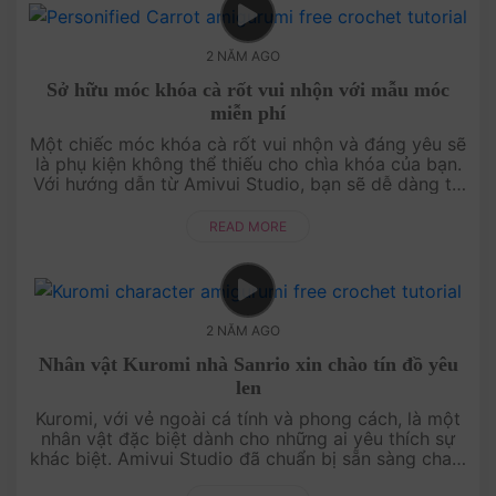
2 NĂM AGO
Sở hữu móc khóa cà rốt vui nhộn với mẫu móc
miễn phí
Một chiếc móc khóa cà rốt vui nhộn và đáng yêu sẽ
là phụ kiện không thể thiếu cho chìa khóa của bạn.
Với hướng dẫn từ Amivui Studio, bạn sẽ dễ dàng tự
tay móc một chiếc móc khóa độc đáo từ những sợi
len. Từng bước thự....
READ MORE
2 NĂM AGO
Nhân vật Kuromi nhà Sanrio xin chào tín đồ yêu
len
Kuromi, với vẻ ngoài cá tính và phong cách, là một
nhân vật đặc biệt dành cho những ai yêu thích sự
khác biệt. Amivui Studio đã chuẩn bị sẵn sàng chart
móc miễn phí giúp bạn tự tay tạo ra Kuromi từ len.