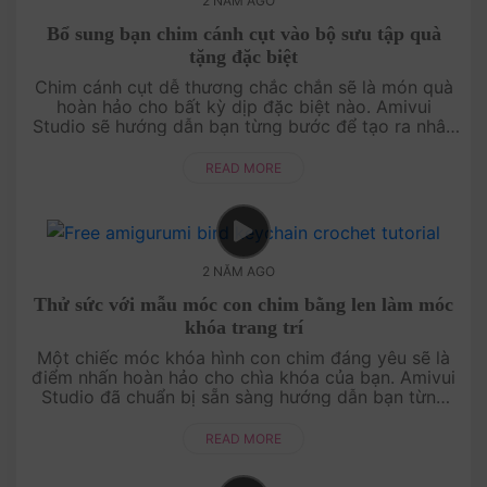
2 NĂM AGO
Bổ sung bạn chim cánh cụt vào bộ sưu tập quà
tặng đặc biệt
Chim cánh cụt dễ thương chắc chắn sẽ là món quà
hoàn hảo cho bất kỳ dịp đặc biệt nào. Amivui
Studio sẽ hướng dẫn bạn từng bước để tạo ra nhân
vật này từ len, từ việc chọn màu sắc cho đến từng
mũi móc chi tiết. Đây khô....
READ MORE
2 NĂM AGO
Thử sức với mẫu móc con chim bằng len làm móc
khóa trang trí
Một chiếc móc khóa hình con chim đáng yêu sẽ là
điểm nhấn hoàn hảo cho chìa khóa của bạn. Amivui
Studio đã chuẩn bị sẵn sàng hướng dẫn bạn từng
bước để thực hiện dự án này từ len. Với mẫu móc
đơn giản nhưng tinh tế, b....
READ MORE