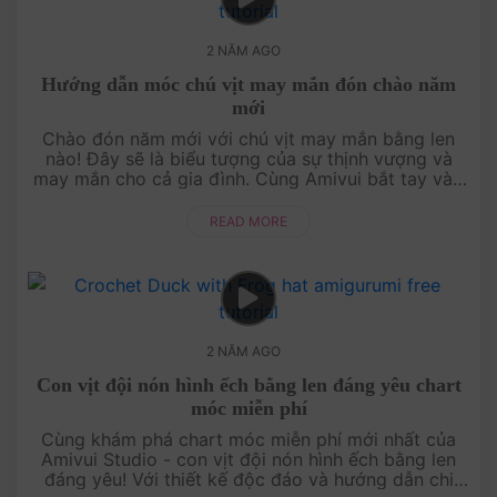
2 NĂM AGO
Hướng dẫn móc chú vịt may mắn đón chào năm
mới
Chào đón năm mới với chú vịt may mắn bằng len
nào! Đây sẽ là biểu tượng của sự thịnh vượng và
may mắn cho cả gia đình. Cùng Amivui bắt tay vào
thực hiện và mang đến không khí vui tươi cho ngày
đầu năm nhé!....
READ MORE
2 NĂM AGO
Con vịt đội nón hình ếch bằng len đáng yêu chart
móc miễn phí
Cùng khám phá chart móc miễn phí mới nhất của
Amivui Studio - con vịt đội nón hình ếch bằng len
đáng yêu! Với thiết kế độc đáo và hướng dẫn chi