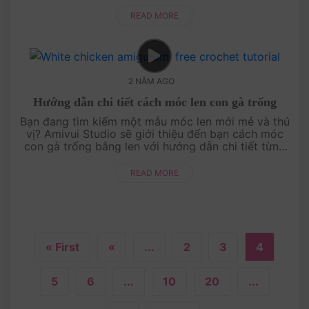
tiết, bạn sẽ dễ dàng tạo ra một sản phẩm thú vị đ....
READ MORE
2 NĂM AGO
Hướng dẫn chi tiết cách móc len con gà trống
Bạn đang tìm kiếm một mẫu móc len mới mẻ và thú
vị? Amivui Studio sẽ giới thiệu đến bạn cách móc
con gà trống bằng len với hướng dẫn chi tiết từng
bước. Từ khâu chuẩn bị nguyên liệu đến các kỹ
thuật m....
READ MORE
« First
«
...
2
3
4
5
6
...
10
20
...