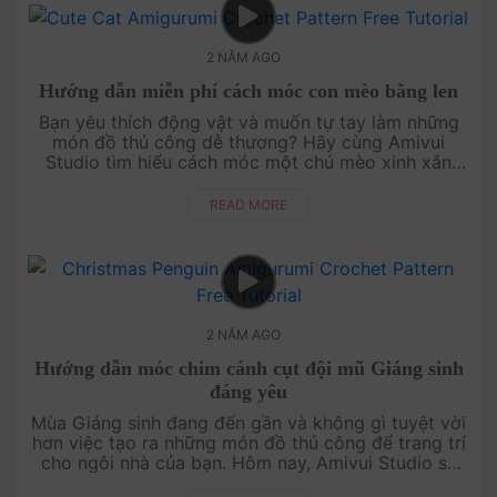
2 NĂM AGO
Hướng dẫn miễn phí cách móc con mèo bằng len
Bạn yêu thích động vật và muốn tự tay làm những
món đồ thủ công dễ thương? Hãy cùng Amivui
Studio tìm hiểu cách móc một chú mèo xinh xắn
bằng len nhé! Với hướng dẫn chi tiết và dễ hiểu, bạn
sẽ nhanh ch....
READ MORE
2 NĂM AGO
Hướng dẫn móc chim cánh cụt đội mũ Giáng sinh
đáng yêu
Mùa Giáng sinh đang đến gần và không gì tuyệt vời
hơn việc tạo ra những món đồ thủ công để trang trí
cho ngôi nhà của bạn. Hôm nay, Amivui Studio sẽ
hướng dẫn bạn cách móc một chú chim cánh cụt