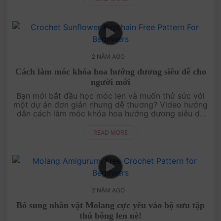
2 NĂM AGO
Cách làm móc khóa hoa hướng dương siêu dễ cho
người mới
Bạn mới bắt đầu học móc len và muốn thử sức với
một dự án đơn giản nhưng dễ thương? Video hướng
dẫn cách làm móc khóa hoa hướng dương siêu dễ
của Amivui Studio chính là dành cho bạn! Với hướng
dẫn từng bước ....
READ MORE
2 NĂM AGO
Bổ sung nhân vật Molang cực yêu vào bộ sưu tập
thú bông len nè!