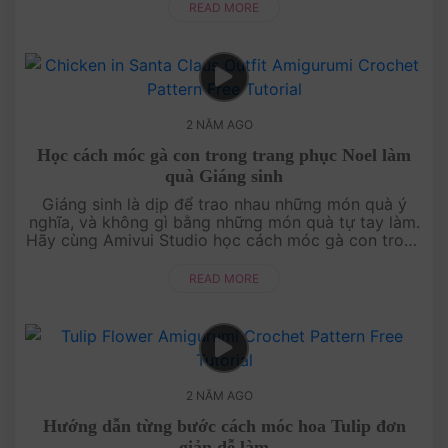
đội mũ ....
READ MORE
2 NĂM AGO
Học cách móc gà con trong trang phục Noel làm
quà Giáng sinh
Giáng sinh là dịp để trao nhau những món quà ý
nghĩa, và không gì bằng những món quà tự tay làm.
Hãy cùng Amivui Studio học cách móc gà con trong
trang phục Noel siêu đáng yêu. Với hướng dẫn chi
tiết....
READ MORE
2 NĂM AGO
Hướng dẫn từng bước cách móc hoa Tulip đơn
giản dễ làm