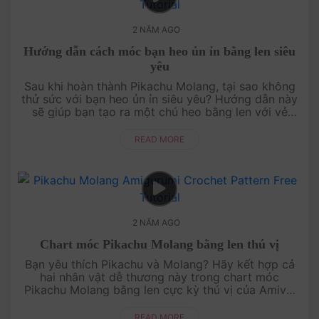
2 NĂM AGO
Hướng dẫn cách móc bạn heo ủn ỉn bằng len siêu
yêu
Sau khi hoàn thành Pikachu Molang, tại sao không
thử sức với bạn heo ủn ỉn siêu yêu? Hướng dẫn này
sẽ giúp bạn tạo ra một chú heo bằng len với vẻ
ngoài đáng yêu, thích hợp để làm đồ chơi hoặc
trang t....
READ MORE
2 NĂM AGO
Chart móc Pikachu Molang bằng len thú vị
Bạn yêu thích Pikachu và Molang? Hãy kết hợp cả
hai nhân vật dễ thương này trong chart móc
Pikachu Molang bằng len cực kỳ thú vị của Amivui
Studio! Với hướng dẫn chi tiết và dễ hiểu, bạn sẽ có
ngay một....
READ MORE