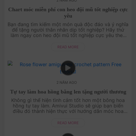
2 NĂM AGO
Chart móc miễn phí con heo đội mũ tốt nghiệp cực
yêu
Bạn đang tìm kiếm một món quà độc đáo và ý nghĩa
để tặng người thân nhân dịp tốt nghiệp? Hãy thử
làm ngay con heo đội mũ tốt nghiệp cực yêu theo
chart móc miễn phí từ Amivui Studio. Với thiết kế dễ
thư....
READ MORE
2 NĂM AGO
Tự tay làm hoa hồng bằng len tặng người thương
Không gì thể hiện tình cảm tốt hơn một bông hoa
hồng tự tay làm. Amivui Studio sẽ giúp bạn biến
điều đó thành hiện thực với hướng dẫn móc hoa
hồng bằng len đầy sáng tạo. Chỉ cần một ít thời
gian và sự ....
READ MORE