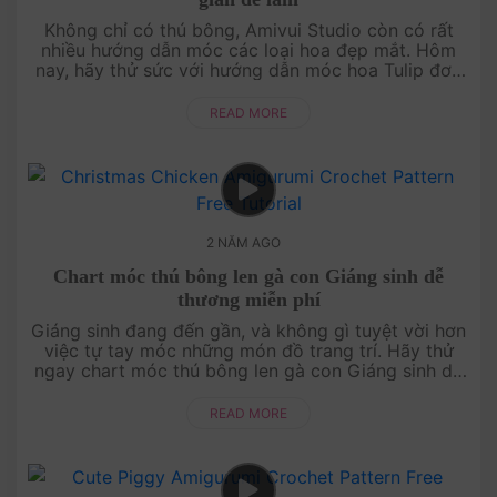
Không chỉ có thú bông, Amivui Studio còn có rất
nhiều hướng dẫn móc các loại hoa đẹp mắt. Hôm
nay, hãy thử sức với hướng dẫn móc hoa Tulip đơn
giản và dễ làm. Với hướng dẫn từng bước chi tiết,
bạn sẽ....
READ MORE
2 NĂM AGO
Chart móc thú bông len gà con Giáng sinh dễ
thương miễn phí
Giáng sinh đang đến gần, và không gì tuyệt vời hơn
việc tự tay móc những món đồ trang trí. Hãy thử
ngay chart móc thú bông len gà con Giáng sinh dễ
thương của Amivui Studio. Với hướng dẫn này, bạn
sẽ....
READ MORE