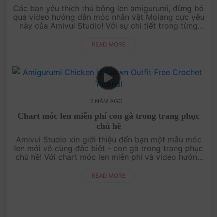
Các bạn yêu thích thú bông len amigurumi, đừng bỏ
qua video hướng dẫn móc nhân vật Molang cực yêu
này của Amivui Studio! Với sự chi tiết trong từng
bước hướng dẫn, bạn sẽ nhanh chóng tạo ra một
nhân vật Molang dễ thươ....
READ MORE
2 NĂM AGO
Chart móc len miễn phí con gà trong trang phục
chú hề
Amivui Studio xin giới thiệu đến bạn một mẫu móc
len mới vô cùng đặc biệt - con gà trong trang phục
chú hề! Với chart móc len miễn phí và video hướng
dẫn chi tiết, bạn sẽ có thể tạo ra một nhân vật độc
đáo và vui nhộn....
READ MORE