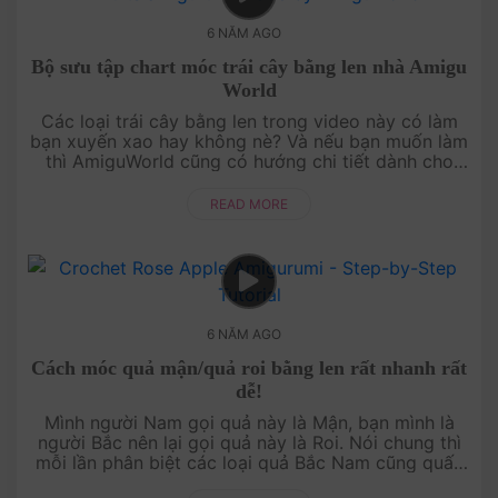
6 NĂM AGO
Bộ sưu tập chart móc trái cây bằng len nhà Amigu
World
Các loại trái cây bằng len trong video này có làm
bạn xuyến xao hay không nè? Và nếu bạn muốn làm
thì AmiguWorld cũng có hướng chi tiết dành cho
bạn đó nhé! Tìm tất cả chart móc miễn phí ....
READ MORE
6 NĂM AGO
Cách móc quả mận/quả roi bằng len rất nhanh rất
dễ!
Mình người Nam gọi quả này là Mận, bạn mình là
người Bắc nên lại gọi quả này là Roi. Nói chung thì
mỗi lần phân biệt các loại quả Bắc Nam cũng quấn
quéo lắm á. Bạn có thích mẫu mận/....