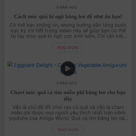
6 NĂM AGO
Cách móc quả bí ngô bằng len dễ như ăn kẹo!
Có thể bạn không tin, nhưng hướng dẫn từng bước
cực kỳ chi tiết trong video này sẽ giúp bạn có thể
tự tay móc quả bí ngô cực xinh luôn. Chỉ cần kiên
nhẫn một xíu thôi cũng đủ khiến bạn ng....
READ MORE
6 NĂM AGO
Chart móc quả cà tím miễn phí bằng len cho bạn
đây
Vẫn là chủ đề đồ chơi rau củ quả và vẫn là chart
miễn phí được mọi người yêu thích nhất trên kênh
youtube của Amigu World. Quả cà tím bằng len này
rất dễ làm nha, không khó tí nào cả. Chi....
READ MORE