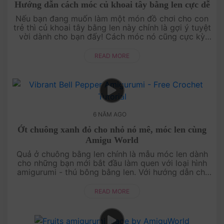
Hướng dẫn cách móc củ khoai tây bằng len cực dễ
Nếu bạn đang muốn làm một món đồ chơi cho con
trẻ thì củ khoai tây bằng len này chính là gợi ý tuyệt
vời dành cho bạn đấy! Cách móc nó cũng cực kỳ
đơn giản và nhanh nữa.Chào mừng bạn đến với thế
giới....
READ MORE
6 NĂM AGO
Ớt chuông xanh đỏ cho nhỏ nó mê, móc len cùng
Amigu World
Quả ở chuông bằng len chính là mẫu móc len dành
cho những bạn mới bắt đầu làm quen với loại hình
amigurumi - thú bông bằng len. Với hướng dẫn chi
tiết này, bạn có thể dễ dàng tự tay móc ....
READ MORE