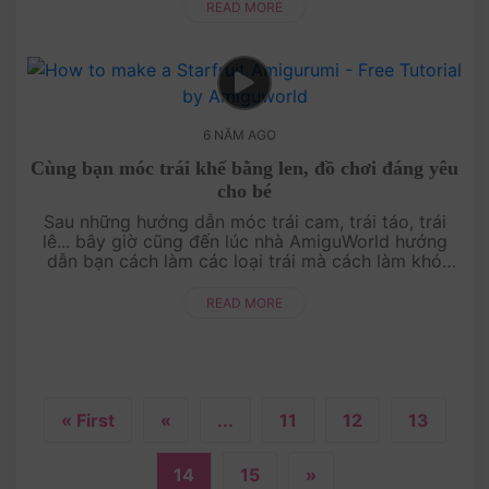
READ MORE
6 NĂM AGO
Cùng bạn móc trái khế bằng len, đồ chơi đáng yêu
cho bé
Sau những hướng dẫn móc trái cam, trái táo, trái
lê... bây giờ cũng đến lúc nhà AmiguWorld hướng
dẫn bạn cách làm các loại trái mà cách làm khó
hơn, phức tạp hơn. Nếu bạn không ngại khó,....
READ MORE
« First
«
...
11
12
13
14
15
»