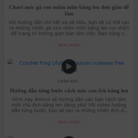
Chart móc gà con mũm mĩm bằng len đơn giản dễ
làm
Với hướng dẫn chi tiết và dễ hiểu, bạn sẽ có thể tạo
ra những chiếc gà con mũm mĩm bằng len vui nhộn
để trang trí không gian bàn làm việc. Bạn cũng có
thể dùng nó làm món quà handmade ....
READ MORE
2 NĂM AGO
Hướng dẫn từng bước cách móc con ếch bằng len
Hôm nay Amivui sẽ hướng dẫn các bạn cách làm
một chú ếch bằng len đáng yêu! Với video hướng
dẫn từng bước, bạn sẽ tạo ra những chiếc ếch dễ
thương để trang trí nhà cửa hoặc làm quà tặng ý
nghĩa cho người th....
READ MORE