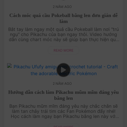
2 NĂM AGO
Cách móc quả cầu Pokeball bằng len đơn giản dễ
làm
Bắt tay làm ngay một quả cầu Pokeball làm nơi "trú
ngụ" cho Pikachu của bạn ngay thôi. Video hướng
dẫn cùng chart móc này sẽ giúp bạn thực hiện quả
cầu này một cách dễ dàng. Click ngay video....
READ MORE
2 NĂM AGO
Hướng dẫn cách làm Pikachu mũm mĩm đáng yêu
bằng len
Bạn Pikachu mũm mĩm đáng yêu này chắc chắn sẽ
làm tan chảy trái tim các Fan Pokémon đấy nhé!
Học cách làm ngay bạn Pikachu bằng len này với
video hướng dẫn chi tiết của Amivui Studio làm
qua....