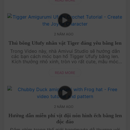
READ MORE
2 NĂM AGO
Thú bông Ufufy nhân vật Tiger đáng yêu bằng len
Trong Video này, nhà Amivui Studio sẽ hướng dẫn
các bạn cách móc bạn hổ Tigger Ufufy bằng len.
Kích thưởng nhỏ xinh, tròn vo rất cute, mẫu móc
này rất thích hợp để làm móc khoá trang trí ba....
READ MORE
2 NĂM AGO
Hướng dẫn miễn phí vịt đội nón hình ếch bằng len
độc đáo
Đắm chìm trong thế giới handmade dễ thương với