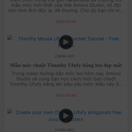
mẫu móc mới nhất của nhà Amivui Studio, vịt đội
nón hình ếch độc lạ, dễ thương. Cho dù bạn chỉ mới
bắt đầu móc len thì video hướng dẫn từng....
READ MORE
2 NĂM AGO
Mẫu móc chuột Timothy Ufufy bằng len đẹp mắt
Trong video hướng dẫn móc len hôm nay, Amivui
Studio sẽ cùng bạn học cách móc bạn chuột
Timothy Ufufy bằng len siêu yêu luôn. Mẫu này đòi
hỏi nhiều kỹ thuật móc len, nhưng bạn hoàn toàn có
thể....
READ MORE
2 NĂM AGO