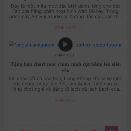
Đây là một mẫu móc đặc biệt dành riêng cho các
Fan của hãng phim hoạt hình Walt Disney. Trong
video này Amivui Studio sẽ hướng dẫn các bạn thật
chi tiết từng bước và thật chậm rãi cách móc ....
READ MORE
2 NĂM AGO
Tặng bạn chart móc chim cánh cụt bằng len siêu
yêu
Xin chào tất cả các bạn, trong không khi se se lạnh
của những ngày cận Tết, làm Amivui nôn nao và
lòng chợt nghĩ về dáng đi lạch bà lạch bạch của
những con chim cánh cụt ở Bắc cực quá! Đi....
READ MORE