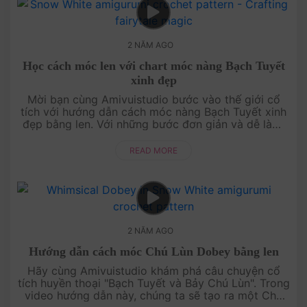
2 NĂM AGO
Học cách móc len với chart móc nàng Bạch Tuyết
xinh đẹp
Mời bạn cùng Amivuistudio bước vào thế giới cổ
tích với hướng dẫn cách móc nàng Bạch Tuyết xinh
đẹp bằng len. Với những bước đơn giản và dễ làm,
bạn sẽ tạo ra một Bạch Tuyết xinh xắn, trở thành
điểm nhấn hoàn h....
READ MORE
2 NĂM AGO
Hướng dẫn cách móc Chú Lùn Dobey bằng len
Hãy cùng Amivuistudio khám phá câu chuyện cổ
tích huyền thoại "Bạch Tuyết và Bảy Chú Lùn". Trong
video hướng dẫn này, chúng ta sẽ tạo ra một Chú