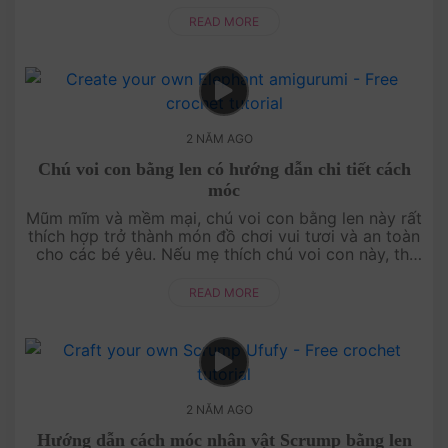
Lùn Dobey bằng len đáng yêu với kỹ thuật móc len
đơn giản. Hãy tham g....
READ MORE
2 NĂM AGO
Chú voi con bằng len có hướng dẫn chi tiết cách
móc
Mũm mĩm và mềm mại, chú voi con bằng len này rất
thích hợp trở thành món đồ chơi vui tươi và an toàn
cho các bé yêu. Nếu mẹ thích chú voi con này, thì
hãy cùng Amivui Studio xem video hướng....
READ MORE
2 NĂM AGO
Hướng dẫn cách móc nhân vật Scrump bằng len